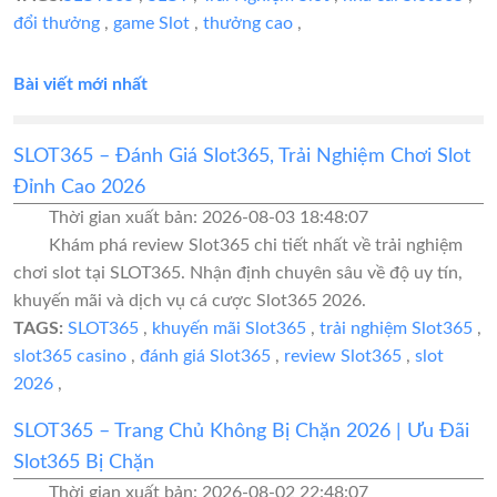
đổi thưởng
,
game Slot
,
thưởng cao
,
Bài viết mới nhất
SLOT365 – Đánh Giá Slot365, Trải Nghiệm Chơi Slot
Đỉnh Cao 2026
Thời gian xuất bản: 2026-08-03 18:48:07
Khám phá review Slot365 chi tiết nhất về trải nghiệm
chơi slot tại SLOT365. Nhận định chuyên sâu về độ uy tín,
khuyến mãi và dịch vụ cá cược Slot365 2026.
TAGS:
SLOT365
,
khuyến mãi Slot365
,
trải nghiệm Slot365
,
slot365 casino
,
đánh giá Slot365
,
review Slot365
,
slot
2026
,
SLOT365 – Trang Chủ Không Bị Chặn 2026 | Ưu Đãi
Slot365 Bị Chặn
Thời gian xuất bản: 2026-08-02 22:48:07