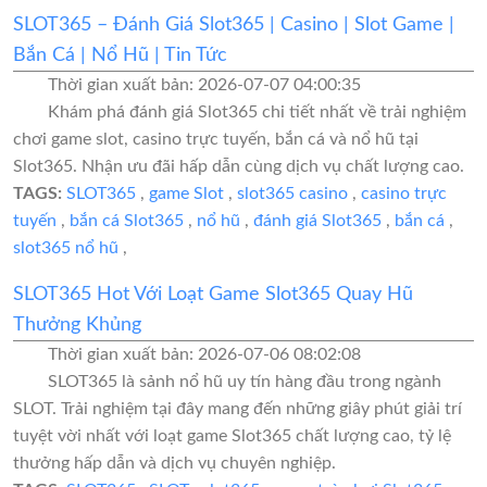
SLOT365 – Đánh Giá Slot365 | Casino | Slot Game |
Bắn Cá | Nổ Hũ | Tin Tức
Thời gian xuất bản: 2026-07-07 04:00:35
Khám phá đánh giá Slot365 chi tiết nhất về trải nghiệm
chơi game slot, casino trực tuyến, bắn cá và nổ hũ tại
Slot365. Nhận ưu đãi hấp dẫn cùng dịch vụ chất lượng cao.
TAGS:
SLOT365
,
game Slot
,
slot365 casino
,
casino trực
tuyến
,
bắn cá Slot365
,
nổ hũ
,
đánh giá Slot365
,
bắn cá
,
slot365 nổ hũ
,
SLOT365 Hot Với Loạt Game Slot365 Quay Hũ
Thưởng Khủng
Thời gian xuất bản: 2026-07-06 08:02:08
SLOT365 là sảnh nổ hũ uy tín hàng đầu trong ngành
SLOT. Trải nghiệm tại đây mang đến những giây phút giải trí
tuyệt vời nhất với loạt game Slot365 chất lượng cao, tỷ lệ
thưởng hấp dẫn và dịch vụ chuyên nghiệp.