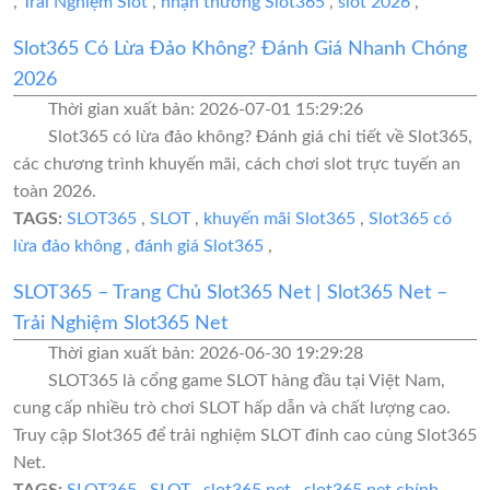
,
Trải Nghiệm Slot
,
nhận thưởng Slot365
,
slot 2026
,
Slot365 Có Lừa Đảo Không? Đánh Giá Nhanh Chóng
2026
Thời gian xuất bản: 2026-07-01 15:29:26
Slot365 có lừa đảo không? Đánh giá chi tiết về Slot365,
các chương trình khuyến mãi, cách chơi slot trực tuyến an
toàn 2026.
TAGS:
SLOT365
,
SLOT
,
khuyến mãi Slot365
,
Slot365 có
lừa đảo không
,
đánh giá Slot365
,
SLOT365 – Trang Chủ Slot365 Net | Slot365 Net –
Trải Nghiệm Slot365 Net
Thời gian xuất bản: 2026-06-30 19:29:28
SLOT365 là cổng game SLOT hàng đầu tại Việt Nam,
cung cấp nhiều trò chơi SLOT hấp dẫn và chất lượng cao.
Truy cập Slot365 để trải nghiệm SLOT đỉnh cao cùng Slot365
Net.
TAGS:
SLOT365
,
SLOT
,
slot365 net
,
slot365 net chính