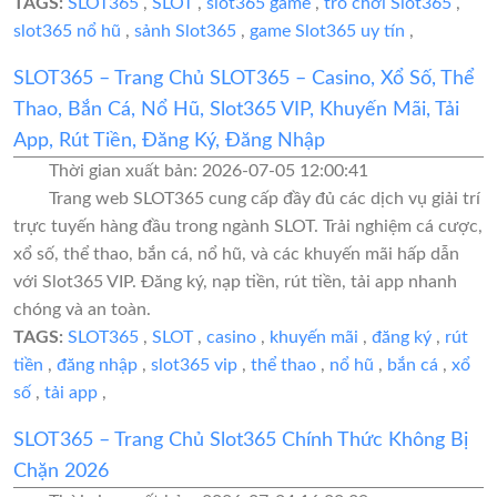
TAGS:
SLOT365
,
SLOT
,
slot365 game
,
trò chơi Slot365
,
slot365 nổ hũ
,
sảnh Slot365
,
game Slot365 uy tín
,
SLOT365 – Trang Chủ SLOT365 – Casino, Xổ Số, Thể
Thao, Bắn Cá, Nổ Hũ, Slot365 VIP, Khuyến Mãi, Tải
App, Rút Tiền, Đăng Ký, Đăng Nhập
Thời gian xuất bản: 2026-07-05 12:00:41
Trang web SLOT365 cung cấp đầy đủ các dịch vụ giải trí
trực tuyến hàng đầu trong ngành SLOT. Trải nghiệm cá cược,
xổ số, thể thao, bắn cá, nổ hũ, và các khuyến mãi hấp dẫn
với Slot365 VIP. Đăng ký, nạp tiền, rút tiền, tải app nhanh
chóng và an toàn.
TAGS:
SLOT365
,
SLOT
,
casino
,
khuyến mãi
,
đăng ký
,
rút
tiền
,
đăng nhập
,
slot365 vip
,
thể thao
,
nổ hũ
,
bắn cá
,
xổ
số
,
tải app
,
SLOT365 – Trang Chủ Slot365 Chính Thức Không Bị
Chặn 2026