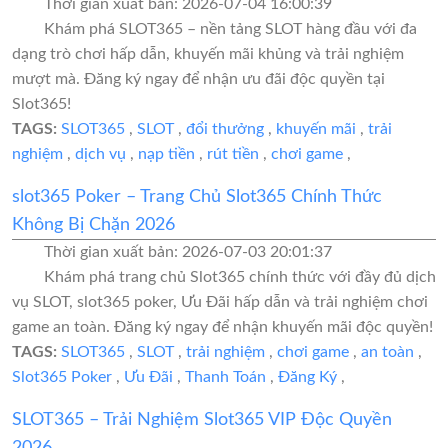
Thời gian xuất bản: 2026-07-04 16:00:39
Khám phá SLOT365 – nền tảng SLOT hàng đầu với đa
dạng trò chơi hấp dẫn, khuyến mãi khủng và trải nghiệm
mượt mà. Đăng ký ngay để nhận ưu đãi độc quyền tại
Slot365!
TAGS:
SLOT365
,
SLOT
,
đổi thưởng
,
khuyến mãi
,
trải
nghiệm
,
dịch vụ
,
nạp tiền
,
rút tiền
,
chơi game
,
slot365 Poker – Trang Chủ Slot365 Chính Thức
Không Bị Chặn 2026
Thời gian xuất bản: 2026-07-03 20:01:37
Khám phá trang chủ Slot365 chính thức với đầy đủ dịch
vụ SLOT, slot365 poker, Ưu Đãi hấp dẫn và trải nghiệm chơi
game an toàn. Đăng ký ngay để nhận khuyến mãi độc quyền!
TAGS:
SLOT365
,
SLOT
,
trải nghiệm
,
chơi game
,
an toàn
,
Slot365 Poker
,
Ưu Đãi
,
Thanh Toán
,
Đăng Ký
,
SLOT365 – Trải Nghiệm Slot365 VIP Độc Quyền
2026