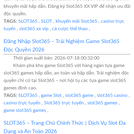
khuyến mãi hấp dẫn. Đăng ký Slot365 XX VIP để nhận ưu đãi
độc quyền.
TAGS:
SLOT365
,
SLOT
,
khuyến mãi Slot365
,
casino trực
tuyến
,
slot365 xx vip
,
cá cược thể thao
,
Đăng Nhập Slot365 – Trải Nghiệm Game Slot365
Độc Quyền 2026
Thời gian xuất bản: 2026-07-18 00:32:00
Khám phá kho game Slot365 với hàng ngàn tựa game
slot365 games hấp dẫn, an toàn và hấp dẫn. Trải nghiệm độc
quyền chỉ có tại Slot365 – nơi hội tụ các tựa game slot365
games đỉnh cao.
TAGS:
SLOT365
,
game Slot
,
slot365 game
,
slot365 casino
,
casino trực tuyến
,
Slot365 trực tuyến
,
slot365 games
,
game slot365 games
,
SLOT365 – Trang Chủ Chính Thức | Dịch Vụ Slot Đa
Dạng và An Toàn 2026