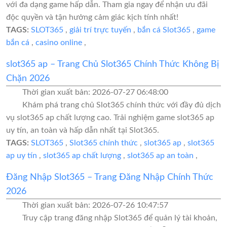
với đa dạng game hấp dẫn. Tham gia ngay để nhận ưu đãi
độc quyền và tận hưởng cảm giác kịch tính nhất!
TAGS:
SLOT365
,
giải trí trực tuyến
,
bắn cá Slot365
,
game
bắn cá
,
casino online
,
slot365 ap – Trang Chủ Slot365 Chính Thức Không Bị
Chặn 2026
Thời gian xuất bản: 2026-07-27 06:48:00
Khám phá trang chủ Slot365 chính thức với đầy đủ dịch
vụ slot365 ap chất lượng cao. Trải nghiệm game slot365 ap
uy tín, an toàn và hấp dẫn nhất tại Slot365.
TAGS:
SLOT365
,
Slot365 chính thức
,
slot365 ap
,
slot365
ap uy tín
,
slot365 ap chất lượng
,
slot365 ap an toàn
,
Đăng Nhập Slot365 – Trang Đăng Nhập Chính Thức
2026
Thời gian xuất bản: 2026-07-26 10:47:57
Truy cập trang đăng nhập Slot365 để quản lý tài khoản,