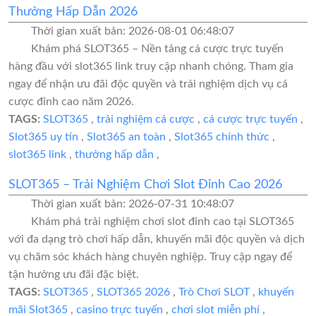
Thưởng Hấp Dẫn 2026
Thời gian xuất bản: 2026-08-01 06:48:07
Khám phá SLOT365 – Nền tảng cá cược trực tuyến
hàng đầu với slot365 link truy cập nhanh chóng. Tham gia
ngay để nhận ưu đãi độc quyền và trải nghiệm dịch vụ cá
cược đỉnh cao năm 2026.
TAGS:
SLOT365
,
trải nghiệm cá cược
,
cá cược trực tuyến
,
Slot365 uy tín
,
Slot365 an toàn
,
Slot365 chính thức
,
slot365 link
,
thưởng hấp dẫn
,
SLOT365 – Trải Nghiệm Chơi Slot Đỉnh Cao 2026
Thời gian xuất bản: 2026-07-31 10:48:07
Khám phá trải nghiệm chơi slot đỉnh cao tại SLOT365
với đa dạng trò chơi hấp dẫn, khuyến mãi độc quyền và dịch
vụ chăm sóc khách hàng chuyên nghiệp. Truy cập ngay để
tận hưởng ưu đãi đặc biệt.
TAGS:
SLOT365
,
SLOT365 2026
,
Trò Chơi SLOT
,
khuyến
mãi Slot365
,
casino trực tuyến
,
chơi slot miễn phí
,