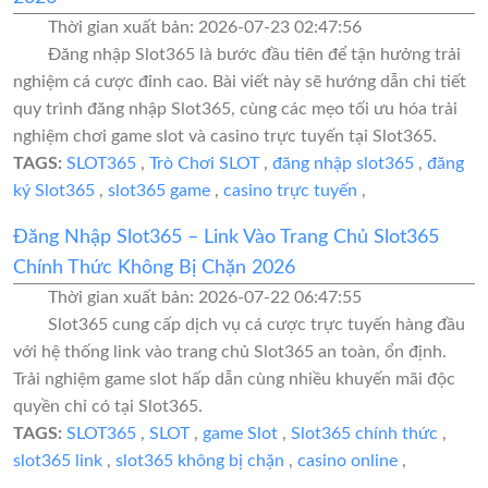
Thời gian xuất bản: 2026-07-23 02:47:56
Đăng nhập Slot365 là bước đầu tiên để tận hưởng trải
nghiệm cá cược đỉnh cao. Bài viết này sẽ hướng dẫn chi tiết
quy trình đăng nhập Slot365, cùng các mẹo tối ưu hóa trải
nghiệm chơi game slot và casino trực tuyến tại Slot365.
TAGS:
SLOT365
,
Trò Chơi SLOT
,
đăng nhập slot365
,
đăng
ký Slot365
,
slot365 game
,
casino trực tuyến
,
Đăng Nhập Slot365 – Link Vào Trang Chủ Slot365
Chính Thức Không Bị Chặn 2026
Thời gian xuất bản: 2026-07-22 06:47:55
Slot365 cung cấp dịch vụ cá cược trực tuyến hàng đầu
với hệ thống link vào trang chủ Slot365 an toàn, ổn định.
Trải nghiệm game slot hấp dẫn cùng nhiều khuyến mãi độc
quyền chỉ có tại Slot365.
TAGS:
SLOT365
,
SLOT
,
game Slot
,
Slot365 chính thức
,
slot365 link
,
slot365 không bị chặn
,
casino online
,