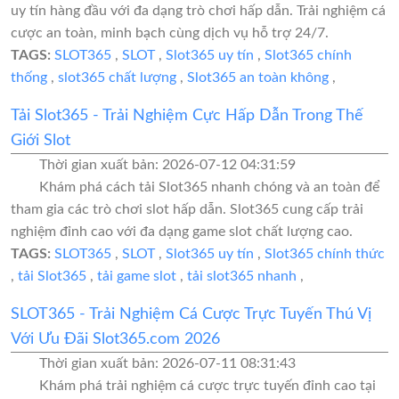
uy tín hàng đầu với đa dạng trò chơi hấp dẫn. Trải nghiệm cá
cược an toàn, minh bạch cùng dịch vụ hỗ trợ 24/7.
TAGS:
SLOT365
,
SLOT
,
Slot365 uy tín
,
Slot365 chính
thống
,
slot365 chất lượng
,
Slot365 an toàn không
,
Tải Slot365 - Trải Nghiệm Cực Hấp Dẫn Trong Thế
Giới Slot
Thời gian xuất bản: 2026-07-12 04:31:59
Khám phá cách tải Slot365 nhanh chóng và an toàn để
tham gia các trò chơi slot hấp dẫn. Slot365 cung cấp trải
nghiệm đỉnh cao với đa dạng game slot chất lượng cao.
TAGS:
SLOT365
,
SLOT
,
Slot365 uy tín
,
Slot365 chính thức
,
tải Slot365
,
tải game slot
,
tải slot365 nhanh
,
SLOT365 - Trải Nghiệm Cá Cược Trực Tuyến Thú Vị
Với Ưu Đãi Slot365.com 2026
Thời gian xuất bản: 2026-07-11 08:31:43
Khám phá trải nghiệm cá cược trực tuyến đỉnh cao tại