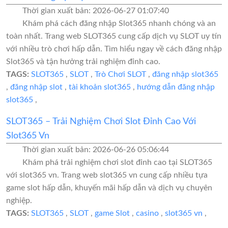
Thời gian xuất bản: 2026-06-27 01:07:40
Khám phá cách đăng nhập Slot365 nhanh chóng và an
toàn nhất. Trang web SLOT365 cung cấp dịch vụ SLOT uy tín
với nhiều trò chơi hấp dẫn. Tìm hiểu ngay về cách đăng nhập
Slot365 và tận hưởng trải nghiệm đỉnh cao.
TAGS:
SLOT365
,
SLOT
,
Trò Chơi SLOT
,
đăng nhập slot365
,
đăng nhập slot
,
tài khoản slot365
,
hướng dẫn đăng nhập
slot365
,
SLOT365 – Trải Nghiệm Chơi Slot Đỉnh Cao Với
Slot365 Vn
Thời gian xuất bản: 2026-06-26 05:06:44
Khám phá trải nghiệm chơi slot đỉnh cao tại SLOT365
với slot365 vn. Trang web slot365 vn cung cấp nhiều tựa
game slot hấp dẫn, khuyến mãi hấp dẫn và dịch vụ chuyên
nghiệp.
TAGS:
SLOT365
,
SLOT
,
game Slot
,
casino
,
slot365 vn
,