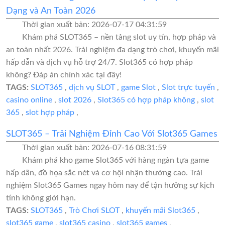
Dạng và An Toàn 2026
Thời gian xuất bản: 2026-07-17 04:31:59
Khám phá SLOT365 – nền tảng slot uy tín, hợp pháp và
an toàn nhất 2026. Trải nghiệm đa dạng trò chơi, khuyến mãi
hấp dẫn và dịch vụ hỗ trợ 24/7. Slot365 có hợp pháp
không? Đáp án chính xác tại đây!
TAGS:
SLOT365
,
dịch vụ SLOT
,
game Slot
,
Slot trực tuyến
,
casino online
,
slot 2026
,
Slot365 có hợp pháp không
,
slot
365
,
slot hợp pháp
,
SLOT365 – Trải Nghiệm Đỉnh Cao Với Slot365 Games
Thời gian xuất bản: 2026-07-16 08:31:59
Khám phá kho game Slot365 với hàng ngàn tựa game
hấp dẫn, đồ họa sắc nét và cơ hội nhận thưởng cao. Trải
nghiệm Slot365 Games ngay hôm nay để tận hưởng sự kịch
tính không giới hạn.
TAGS:
SLOT365
,
Trò Chơi SLOT
,
khuyến mãi Slot365
,
slot365 game
,
slot365 casino
,
slot365 games
,