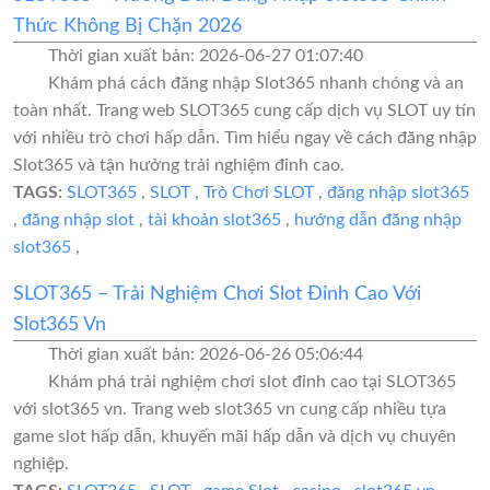
Thức Không Bị Chặn 2026
Thời gian xuất bản: 2026-06-27 01:07:40
Khám phá cách đăng nhập Slot365 nhanh chóng và an
toàn nhất. Trang web SLOT365 cung cấp dịch vụ SLOT uy tín
với nhiều trò chơi hấp dẫn. Tìm hiểu ngay về cách đăng nhập
Slot365 và tận hưởng trải nghiệm đỉnh cao.
TAGS:
SLOT365
,
SLOT
,
Trò Chơi SLOT
,
đăng nhập slot365
,
đăng nhập slot
,
tài khoản slot365
,
hướng dẫn đăng nhập
slot365
,
SLOT365 – Trải Nghiệm Chơi Slot Đỉnh Cao Với
Slot365 Vn
Thời gian xuất bản: 2026-06-26 05:06:44
Khám phá trải nghiệm chơi slot đỉnh cao tại SLOT365
với slot365 vn. Trang web slot365 vn cung cấp nhiều tựa
game slot hấp dẫn, khuyến mãi hấp dẫn và dịch vụ chuyên
nghiệp.