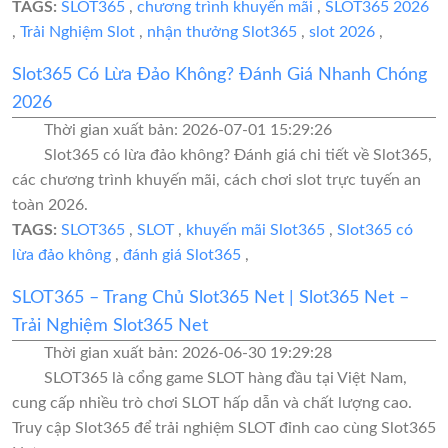
TAGS:
SLOT365
,
chương trình khuyến mãi
,
SLOT365 2026
,
Trải Nghiệm Slot
,
nhận thưởng Slot365
,
slot 2026
,
Slot365 Có Lừa Đảo Không? Đánh Giá Nhanh Chóng
2026
Thời gian xuất bản: 2026-07-01 15:29:26
Slot365 có lừa đảo không? Đánh giá chi tiết về Slot365,
các chương trình khuyến mãi, cách chơi slot trực tuyến an
toàn 2026.
TAGS:
SLOT365
,
SLOT
,
khuyến mãi Slot365
,
Slot365 có
lừa đảo không
,
đánh giá Slot365
,
SLOT365 – Trang Chủ Slot365 Net | Slot365 Net –
Trải Nghiệm Slot365 Net
Thời gian xuất bản: 2026-06-30 19:29:28
SLOT365 là cổng game SLOT hàng đầu tại Việt Nam,
cung cấp nhiều trò chơi SLOT hấp dẫn và chất lượng cao.
Truy cập Slot365 để trải nghiệm SLOT đỉnh cao cùng Slot365