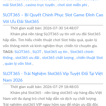
mãi Slot365
,
casino trực tuyến
,
chơi slot miễn phí
,
SLOT365 – Bí Quyết Chinh Phục Slot Game Đỉnh Cao
Với Ưu Đãi Slot365
Thời gian xuất bản: 2026-07-30 14:48:07
Khám phá nền tảng SLOT365 uy tín với ưu đãi Slot365
hấp dẫn. Tìm hiểu chiến thuật chơi Slot hiệu quả, quản lý
vốn thông minh và kinh nghiệm thực chiến từ chuyên gia.
TAGS:
SLOT365
,
SLOT
,
Slot365 uy tín
,
Slot365 chính
thống
,
slot365 ưu đãi
,
slot365 chất lượng
,
chiến thuật Slot
,
quản lý vốn Slot
,
SLOT365 - Trải Nghiệm Slot365 Vip Tuyệt Đối Tại Việt
Nam 2026
Thời gian xuất bản: 2026-07-29 18:48:03
Khám phá Slot365 - nền tảng slot365 vip hàng đầu Việt
Nam với đa dạng trò chơi hấp dẫn và dịch vụ chất lượng.
Trải nghiệm slot365 VIP ngay hôm nay để nhận ưu đãi độc