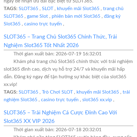
ngay để nhận ưu đãi đặc biệt từ SLOT365.
TAGS:
SLOT365
,
SLOT
,
khuyến mãi Slot365
,
trang chủ
SLOT365
,
game Slot
,
phiên bản mới Slot365
,
đăng ký
Slot365
,
casino trực tuyến
,
SLOT365 – Trang Chủ Slot365 Chính Thức, Trải
Nghiệm Slot365 Tốt Nhất 2026
Thời gian xuất bản: 2026-07-19 16:32:01
Khám phá trang chủ Slot365 chính thức với trải nghiệm
slot365 đỉnh cao, dịch vụ hỗ trợ 24/7 và khuyến mãi hấp
dẫn. Đăng ký ngay để tận hưởng sự khác biệt của slot365
xx.vip!
TAGS:
SLOT365
,
Trò Chơi SLOT
,
khuyến mãi Slot365
,
trải
nghiệm Slot365
,
casino trực tuyến
,
slot365 xx.vip
,
SLOT365 – Trải Nghiệm Cá Cược Đỉnh Cao Với
Slot365 XX VIP 2026
Thời gian xuất bản: 2026-07-18 20:32:01