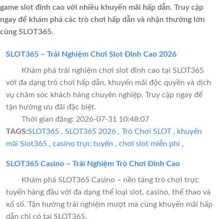
game slot đỉnh cao với nhiều khuyến mãi hấp dẫn. Truy cập
ngay để khám phá các trò chơi hấp dẫn và nhận thưởng lớn
cùng SLOT365.
SLOT365 – Trải Nghiệm Chơi Slot Đỉnh Cao 2026
Khám phá trải nghiệm chơi slot đỉnh cao tại SLOT365
với đa dạng trò chơi hấp dẫn, khuyến mãi độc quyền và dịch
vụ chăm sóc khách hàng chuyên nghiệp. Truy cập ngay để
tận hưởng ưu đãi đặc biệt.
Thời gian đăng: 2026-07-31 10:48:07
TAGS:
SLOT365
,
SLOT365 2026
,
Trò Chơi SLOT
,
khuyến
mãi Slot365
,
casino trực tuyến
,
chơi slot miễn phí
,
SLOT365 Casino – Trải Nghiệm Trò Chơi Đỉnh Cao
Khám phá SLOT365 Casino – nền tảng trò chơi trực
tuyến hàng đầu với đa dạng thể loại slot, casino, thể thao và
xổ số. Tận hưởng trải nghiệm mượt mà cùng khuyến mãi hấp
dẫn chỉ có tại SLOT365.