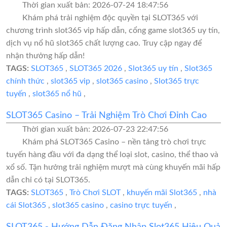
Thời gian xuất bản: 2026-07-24 18:47:56
Khám phá trải nghiệm độc quyền tại SLOT365 với
chương trình slot365 vip hấp dẫn, cổng game slot365 uy tín,
dịch vụ nổ hũ slot365 chất lượng cao. Truy cập ngay để
nhận thưởng hấp dẫn!
TAGS:
SLOT365
,
SLOT365 2026
,
Slot365 uy tín
,
Slot365
chính thức
,
slot365 vip
,
slot365 casino
,
Slot365 trực
tuyến
,
slot365 nổ hũ
,
SLOT365 Casino – Trải Nghiệm Trò Chơi Đỉnh Cao
Thời gian xuất bản: 2026-07-23 22:47:56
Khám phá SLOT365 Casino – nền tảng trò chơi trực
tuyến hàng đầu với đa dạng thể loại slot, casino, thể thao và
xổ số. Tận hưởng trải nghiệm mượt mà cùng khuyến mãi hấp
dẫn chỉ có tại SLOT365.
TAGS:
SLOT365
,
Trò Chơi SLOT
,
khuyến mãi Slot365
,
nhà
cái Slot365
,
slot365 casino
,
casino trực tuyến
,
SLOT365 - Hướng Dẫn Đăng Nhập Slot365 Hiệu Quả