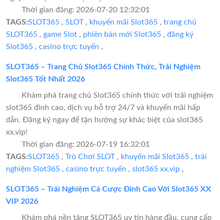
Thời gian đăng: 2026-07-20 12:32:01
TAGS:
SLOT365
,
SLOT
,
khuyến mãi Slot365
,
trang chủ
SLOT365
,
game Slot
,
phiên bản mới Slot365
,
đăng ký
Slot365
,
casino trực tuyến
,
SLOT365 – Trang Chủ Slot365 Chính Thức, Trải Nghiệm
Slot365 Tốt Nhất 2026
Khám phá trang chủ Slot365 chính thức với trải nghiệm
slot365 đỉnh cao, dịch vụ hỗ trợ 24/7 và khuyến mãi hấp
dẫn. Đăng ký ngay để tận hưởng sự khác biệt của slot365
xx.vip!
Thời gian đăng: 2026-07-19 16:32:01
TAGS:
SLOT365
,
Trò Chơi SLOT
,
khuyến mãi Slot365
,
trải
nghiệm Slot365
,
casino trực tuyến
,
slot365 xx.vip
,
SLOT365 – Trải Nghiệm Cá Cược Đỉnh Cao Với Slot365 XX
VIP 2026
Khám phá nền tảng SLOT365 uy tín hàng đầu, cung cấp