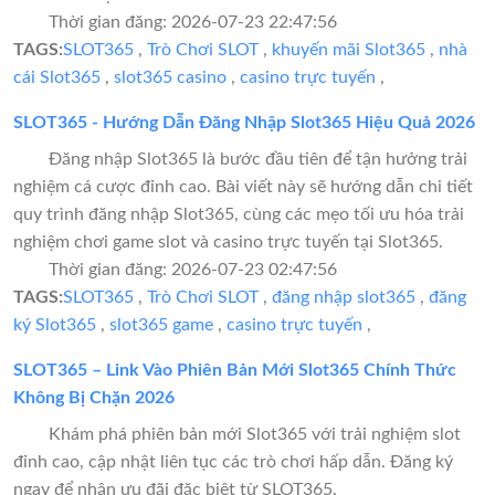
Thời gian đăng: 2026-07-23 22:47:56
TAGS:
SLOT365
,
Trò Chơi SLOT
,
khuyến mãi Slot365
,
nhà
cái Slot365
,
slot365 casino
,
casino trực tuyến
,
SLOT365 - Hướng Dẫn Đăng Nhập Slot365 Hiệu Quả 2026
Đăng nhập Slot365 là bước đầu tiên để tận hưởng trải
nghiệm cá cược đỉnh cao. Bài viết này sẽ hướng dẫn chi tiết
quy trình đăng nhập Slot365, cùng các mẹo tối ưu hóa trải
nghiệm chơi game slot và casino trực tuyến tại Slot365.
Thời gian đăng: 2026-07-23 02:47:56
TAGS:
SLOT365
,
Trò Chơi SLOT
,
đăng nhập slot365
,
đăng
ký Slot365
,
slot365 game
,
casino trực tuyến
,
SLOT365 – Link Vào Phiên Bản Mới Slot365 Chính Thức
Không Bị Chặn 2026
Khám phá phiên bản mới Slot365 với trải nghiệm slot
đỉnh cao, cập nhật liên tục các trò chơi hấp dẫn. Đăng ký
ngay để nhận ưu đãi đặc biệt từ SLOT365.