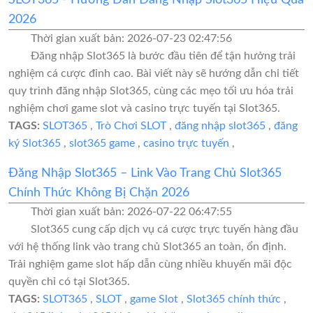
2026
Thời gian xuất bản: 2026-07-23 02:47:56
Đăng nhập Slot365 là bước đầu tiên để tận hưởng trải
nghiệm cá cược đỉnh cao. Bài viết này sẽ hướng dẫn chi tiết
quy trình đăng nhập Slot365, cùng các mẹo tối ưu hóa trải
nghiệm chơi game slot và casino trực tuyến tại Slot365.
TAGS:
SLOT365
,
Trò Chơi SLOT
,
đăng nhập slot365
,
đăng
ký Slot365
,
slot365 game
,
casino trực tuyến
,
Đăng Nhập Slot365 – Link Vào Trang Chủ Slot365
Chính Thức Không Bị Chặn 2026
Thời gian xuất bản: 2026-07-22 06:47:55
Slot365 cung cấp dịch vụ cá cược trực tuyến hàng đầu
với hệ thống link vào trang chủ Slot365 an toàn, ổn định.
Trải nghiệm game slot hấp dẫn cùng nhiều khuyến mãi độc
quyền chỉ có tại Slot365.
TAGS:
SLOT365
,
SLOT
,
game Slot
,
Slot365 chính thức
,