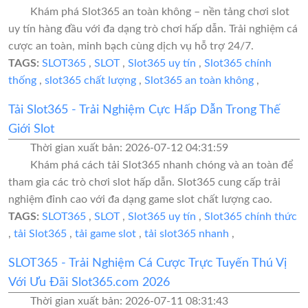
Khám phá Slot365 an toàn không – nền tảng chơi slot
uy tín hàng đầu với đa dạng trò chơi hấp dẫn. Trải nghiệm cá
cược an toàn, minh bạch cùng dịch vụ hỗ trợ 24/7.
TAGS:
SLOT365
,
SLOT
,
Slot365 uy tín
,
Slot365 chính
thống
,
slot365 chất lượng
,
Slot365 an toàn không
,
Tải Slot365 - Trải Nghiệm Cực Hấp Dẫn Trong Thế
Giới Slot
Thời gian xuất bản: 2026-07-12 04:31:59
Khám phá cách tải Slot365 nhanh chóng và an toàn để
tham gia các trò chơi slot hấp dẫn. Slot365 cung cấp trải
nghiệm đỉnh cao với đa dạng game slot chất lượng cao.
TAGS:
SLOT365
,
SLOT
,
Slot365 uy tín
,
Slot365 chính thức
,
tải Slot365
,
tải game slot
,
tải slot365 nhanh
,
SLOT365 - Trải Nghiệm Cá Cược Trực Tuyến Thú Vị
Với Ưu Đãi Slot365.com 2026
Thời gian xuất bản: 2026-07-11 08:31:43