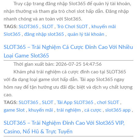
Truy cập trang đăng nhập Slot365 để quản lý tài khoản,
nhận thưởng và tham gia trò chơi slot hấp dẫn. Đăng nhập
nhanh chóng và an toàn với Slot365.
TAGS:
SLOT365
,
SLOT
,
Trò Chơi SLOT
,
khuyến mãi
Slot365
,
đăng nhập slot365
,
quản lý tài khoản
,
SLOT365 – Trải Nghiệm Cá Cược Đỉnh Cao Với Nhiều
Loại Game Slot365
Thời gian xuất bản: 2026-07-25 14:47:56
Khám phá trải nghiệm cá cược đỉnh cao tại SLOT365
với đa dạng loại game slot hấp dẫn. Tải app Slot365 ngay
hôm nay để tận hưởng ưu đãi đặc biệt và dịch vụ chất lượng
cao.
TAGS:
SLOT365
,
SLOT
,
Tải App SLOT365
,
chơi SLOT
,
game Slot
,
khuyến mãi
,
trải nghiệm
,
cá cược
,
slot365 app
,
SLOT365 – Trải Nghiệm Đỉnh Cao Với Slot365 VIP,
Casino, Nổ Hũ & Trực Tuyến