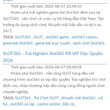
Thời gian xuất bản: 2026-08-07 22:48:10
Khám phá trải nghiệm game bài Slot365 đỉnh cao tại
SLOT365 - sân chơi cá cược uy tín hàng đầu Việt Nam. Tận
hưởng đa dạng sảnh chơi, khuyến mãi hấp dẫn và dịch vụ
24/7.
TAGS:
SLOT365
,
SLOT
,
slot365 game
,
slot365 casino
,
game bài Slot365
,
game bài trực tuyến
,
sảnh chơi Slot365
,
SLOT365 - Trải Nghiệm Slot365 XX VIP Độc Quyền
2026
Thời gian xuất bản: 2026-08-07 02:48:09
Khám phá Slot365 - nền tảng SLOT hàng đầu với
chương trình slot365 xx vip độc quyền. Trải nghiệm trò chơi
đỉnh cao, nhận thưởng hấp dẫn cùng cộng đồng người chơi
chuyên nghiệp.
TAGS:
SLOT365
,
Trò Chơi SLOT
,
khuyến mãi Slot365
,
nổ
hũ
,
slot365 xx vip
,
casino online
,
bắn cá
,