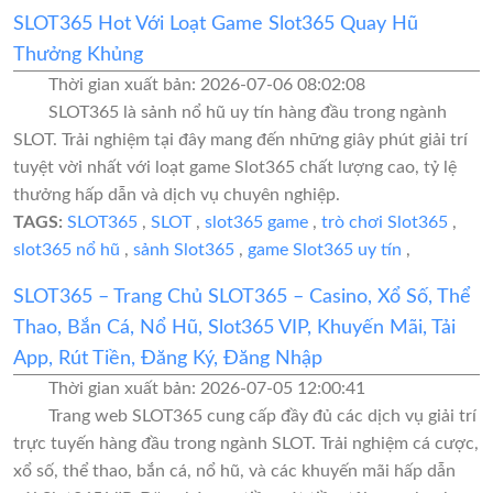
SLOT365 Hot Với Loạt Game Slot365 Quay Hũ
Thưởng Khủng
Thời gian xuất bản: 2026-07-06 08:02:08
SLOT365 là sảnh nổ hũ uy tín hàng đầu trong ngành
SLOT. Trải nghiệm tại đây mang đến những giây phút giải trí
tuyệt vời nhất với loạt game Slot365 chất lượng cao, tỷ lệ
thưởng hấp dẫn và dịch vụ chuyên nghiệp.
TAGS:
SLOT365
,
SLOT
,
slot365 game
,
trò chơi Slot365
,
slot365 nổ hũ
,
sảnh Slot365
,
game Slot365 uy tín
,
SLOT365 – Trang Chủ SLOT365 – Casino, Xổ Số, Thể
Thao, Bắn Cá, Nổ Hũ, Slot365 VIP, Khuyến Mãi, Tải
App, Rút Tiền, Đăng Ký, Đăng Nhập
Thời gian xuất bản: 2026-07-05 12:00:41
Trang web SLOT365 cung cấp đầy đủ các dịch vụ giải trí
trực tuyến hàng đầu trong ngành SLOT. Trải nghiệm cá cược,
xổ số, thể thao, bắn cá, nổ hũ, và các khuyến mãi hấp dẫn