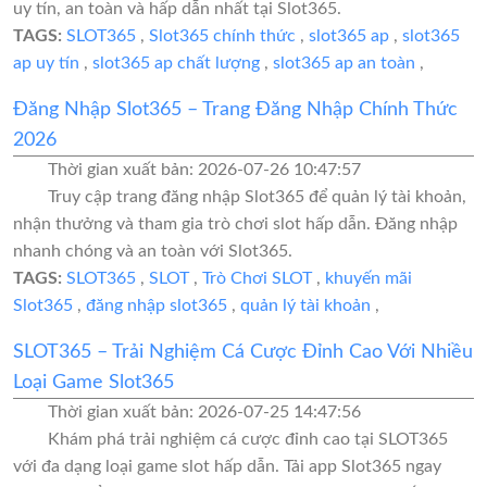
uy tín, an toàn và hấp dẫn nhất tại Slot365.
TAGS:
SLOT365
,
Slot365 chính thức
,
slot365 ap
,
slot365
ap uy tín
,
slot365 ap chất lượng
,
slot365 ap an toàn
,
Đăng Nhập Slot365 – Trang Đăng Nhập Chính Thức
2026
Thời gian xuất bản: 2026-07-26 10:47:57
Truy cập trang đăng nhập Slot365 để quản lý tài khoản,
nhận thưởng và tham gia trò chơi slot hấp dẫn. Đăng nhập
nhanh chóng và an toàn với Slot365.
TAGS:
SLOT365
,
SLOT
,
Trò Chơi SLOT
,
khuyến mãi
Slot365
,
đăng nhập slot365
,
quản lý tài khoản
,
SLOT365 – Trải Nghiệm Cá Cược Đỉnh Cao Với Nhiều
Loại Game Slot365
Thời gian xuất bản: 2026-07-25 14:47:56
Khám phá trải nghiệm cá cược đỉnh cao tại SLOT365
với đa dạng loại game slot hấp dẫn. Tải app Slot365 ngay