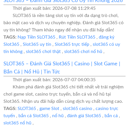
SLOT365 – Đánh Giá Slot365 Có Uy Tín Không 2026
Thời gian xuất bản: 2026-07-08 11:29:45
SLOT365 là nền tảng slot uy tín với đa dạng trò chơi,
bảo mật cao và dịch vụ chuyên nghiệp. Đánh giá Slot365 có
uy tín không? Tham khảo ngay để nhận ưu đãi hấp dẫn!
TAGS:
Nạp Tiền SLOT365
,
Rút Tiền SLOT365
,
đăng ký
Slot365
,
Slot365 uy tín
,
Slot365 trực tiếp
,
slot365 có uy
tín không
,
slot365 chơi thật
,
slot365 chơi nổ hũ
,
SLOT365 – Đánh Giá Slot365 | Casino | Slot Game |
Bắn Cá | Nổ Hũ | Tin Tức
Thời gian xuất bản: 2026-07-07 04:00:35
Khám phá đánh giá Slot365 chi tiết nhất về trải nghiệm
chơi game slot, casino trực tuyến, bắn cá và nổ hũ tại
Slot365. Nhận ưu đãi hấp dẫn cùng dịch vụ chất lượng cao.
TAGS:
SLOT365
,
game Slot
,
slot365 casino
,
casino trực
tuyến
,
bắn cá Slot365
,
nổ hũ
,
đánh giá Slot365
,
bắn cá
,
slot365 nổ hũ
,