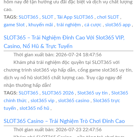
hôm nay để tận hưởng ưu đãi đặc biệt và dịch vụ chất lượng
cao.
TAGS:
SLOT365
,
SLOT
,
Tải App SLOT365
,
chơi SLOT
,
game Slot
,
khuyến mãi
,
trải nghiệm
,
cá cược
,
slot365 app
,
SLOT365 – Trải Nghiệm Đỉnh Cao Với Slot365 VIP,
Casino, Nổ Hũ & Trực Tuyến
Thời gian xuất bản: 2026-07-24 18:47:56
Khám phá trải nghiệm độc quyền tại SLOT365 với
chương trình slot365 vip hấp dẫn, cổng game slot365 uy tín,
dịch vụ nổ hũ slot365 chất lượng cao. Truy cập ngay để
nhận thưởng hấp dẫn!
TAGS:
SLOT365
,
SLOT365 2026
,
Slot365 uy tín
,
Slot365
chính thức
,
slot365 vip
,
slot365 casino
,
Slot365 trực
tuyến
,
slot365 nổ hũ
,
SLOT365 Casino – Trải Nghiệm Trò Chơi Đỉnh Cao
Thời gian xuất bản: 2026-07-23 22:47:56