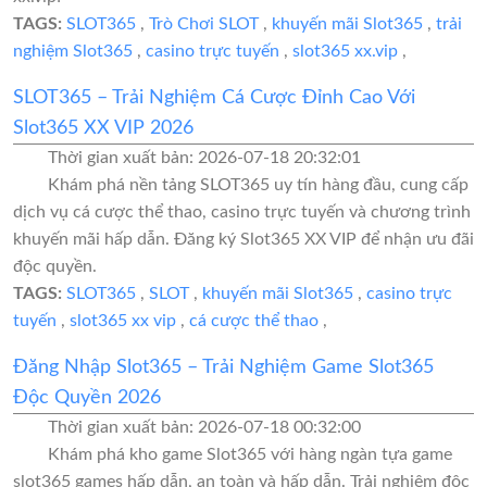
TAGS:
SLOT365
,
Trò Chơi SLOT
,
khuyến mãi Slot365
,
trải
nghiệm Slot365
,
casino trực tuyến
,
slot365 xx.vip
,
SLOT365 – Trải Nghiệm Cá Cược Đỉnh Cao Với
Slot365 XX VIP 2026
Thời gian xuất bản: 2026-07-18 20:32:01
Khám phá nền tảng SLOT365 uy tín hàng đầu, cung cấp
dịch vụ cá cược thể thao, casino trực tuyến và chương trình
khuyến mãi hấp dẫn. Đăng ký Slot365 XX VIP để nhận ưu đãi
độc quyền.
TAGS:
SLOT365
,
SLOT
,
khuyến mãi Slot365
,
casino trực
tuyến
,
slot365 xx vip
,
cá cược thể thao
,
Đăng Nhập Slot365 – Trải Nghiệm Game Slot365
Độc Quyền 2026
Thời gian xuất bản: 2026-07-18 00:32:00
Khám phá kho game Slot365 với hàng ngàn tựa game
slot365 games hấp dẫn, an toàn và hấp dẫn. Trải nghiệm độc