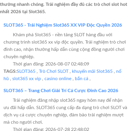
thưởng nhanh chóng. Trải nghiệm đầy đủ các trò chơi slot hot
nhất 2026 tại Slot365.
SLOT365 - Trải Nghiệm Slot365 XX VIP Độc Quyền 2026
Khám phá Slot365 - nền tảng SLOT hàng đầu với
chương trình slot365 xx vip độc quyền. Trải nghiệm trò chơi
đỉnh cao, nhận thưởng hấp dẫn cùng cộng đồng người chơi
chuyên nghiệp.
Thời gian đăng: 2026-08-07 02:48:09
TAGS:
SLOT365
,
Trò Chơi SLOT
,
khuyến mãi Slot365
,
nổ
hũ
,
slot365 xx vip
,
casino online
,
bắn cá
,
SLOT365 – Trang Chơi Giải Trí Cá Cược Đỉnh Cao 2026
Trải nghiệm đăng nhập slot365 ngay hôm nay để nhận
ưu đãi hấp dẫn. SLOT365 cung cấp đa dạng trò chơi SLOT và
dịch vụ cá cược chuyên nghiệp, đảm bảo trải nghiệm mượt
mà cho người chơi.
Thời gian đăng: 2026-07-28 22:48:02