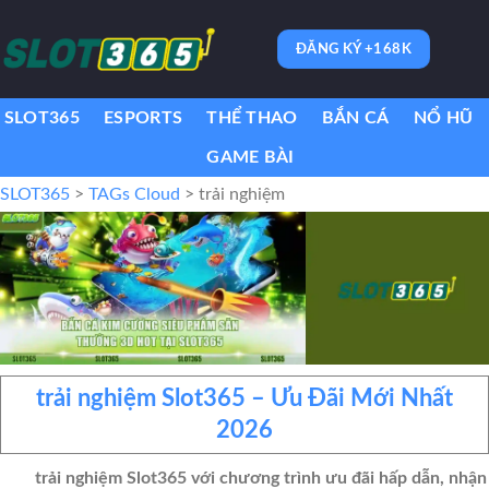
ĐĂNG KÝ +168K
SLOT365
ESPORTS
THỂ THAO
BẮN CÁ
NỔ HŨ
GAME BÀI
SLOT365
>
TAGs Cloud
>
trải nghiệm
trải nghiệm Slot365 – Ưu Đãi Mới Nhất
2026
trải nghiệm Slot365 với chương trình ưu đãi hấp dẫn, nhận