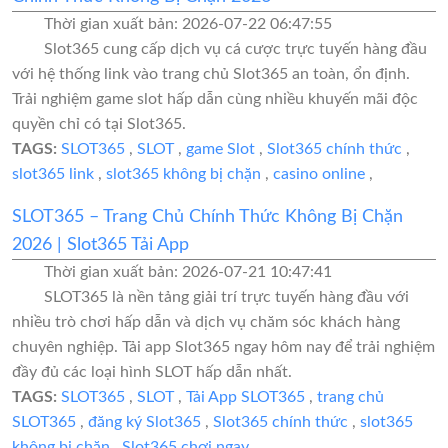
Thời gian xuất bản: 2026-07-22 06:47:55
Slot365 cung cấp dịch vụ cá cược trực tuyến hàng đầu
với hệ thống link vào trang chủ Slot365 an toàn, ổn định.
Trải nghiệm game slot hấp dẫn cùng nhiều khuyến mãi độc
quyền chỉ có tại Slot365.
TAGS:
SLOT365
,
SLOT
,
game Slot
,
Slot365 chính thức
,
slot365 link
,
slot365 không bị chặn
,
casino online
,
SLOT365 – Trang Chủ Chính Thức Không Bị Chặn
2026 | Slot365 Tải App
Thời gian xuất bản: 2026-07-21 10:47:41
SLOT365 là nền tảng giải trí trực tuyến hàng đầu với
nhiều trò chơi hấp dẫn và dịch vụ chăm sóc khách hàng
chuyên nghiệp. Tải app Slot365 ngay hôm nay để trải nghiệm
đầy đủ các loại hình SLOT hấp dẫn nhất.
TAGS:
SLOT365
,
SLOT
,
Tải App SLOT365
,
trang chủ
SLOT365
,
đăng ký Slot365
,
Slot365 chính thức
,
slot365
không bị chặn
,
Slot365 chơi ngay
,