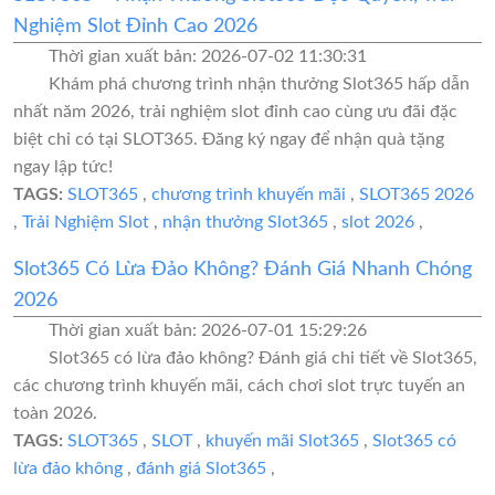
Nghiệm Slot Đỉnh Cao 2026
Thời gian xuất bản: 2026-07-02 11:30:31
Khám phá chương trình nhận thưởng Slot365 hấp dẫn
nhất năm 2026, trải nghiệm slot đỉnh cao cùng ưu đãi đặc
biệt chỉ có tại SLOT365. Đăng ký ngay để nhận quà tặng
ngay lập tức!
TAGS:
SLOT365
,
chương trình khuyến mãi
,
SLOT365 2026
,
Trải Nghiệm Slot
,
nhận thưởng Slot365
,
slot 2026
,
Slot365 Có Lừa Đảo Không? Đánh Giá Nhanh Chóng
2026
Thời gian xuất bản: 2026-07-01 15:29:26
Slot365 có lừa đảo không? Đánh giá chi tiết về Slot365,
các chương trình khuyến mãi, cách chơi slot trực tuyến an
toàn 2026.
TAGS:
SLOT365
,
SLOT
,
khuyến mãi Slot365
,
Slot365 có
lừa đảo không
,
đánh giá Slot365
,