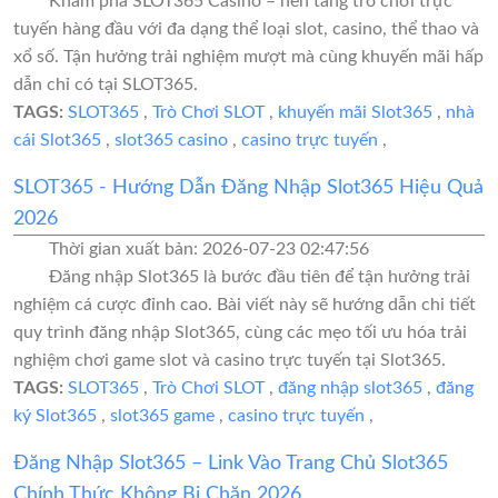
Khám phá SLOT365 Casino – nền tảng trò chơi trực
tuyến hàng đầu với đa dạng thể loại slot, casino, thể thao và
xổ số. Tận hưởng trải nghiệm mượt mà cùng khuyến mãi hấp
dẫn chỉ có tại SLOT365.
TAGS:
SLOT365
,
Trò Chơi SLOT
,
khuyến mãi Slot365
,
nhà
cái Slot365
,
slot365 casino
,
casino trực tuyến
,
SLOT365 - Hướng Dẫn Đăng Nhập Slot365 Hiệu Quả
2026
Thời gian xuất bản: 2026-07-23 02:47:56
Đăng nhập Slot365 là bước đầu tiên để tận hưởng trải
nghiệm cá cược đỉnh cao. Bài viết này sẽ hướng dẫn chi tiết
quy trình đăng nhập Slot365, cùng các mẹo tối ưu hóa trải
nghiệm chơi game slot và casino trực tuyến tại Slot365.
TAGS:
SLOT365
,
Trò Chơi SLOT
,
đăng nhập slot365
,
đăng
ký Slot365
,
slot365 game
,
casino trực tuyến
,
Đăng Nhập Slot365 – Link Vào Trang Chủ Slot365
Chính Thức Không Bị Chặn 2026