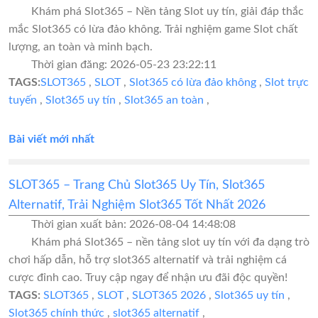
Khám phá Slot365 – Nền tảng Slot uy tín, giải đáp thắc
mắc Slot365 có lừa đảo không. Trải nghiệm game Slot chất
lượng, an toàn và minh bạch.
Thời gian đăng: 2026-05-23 23:22:11
TAGS:
SLOT365
,
SLOT
,
Slot365 có lừa đảo không
,
Slot trực
tuyến
,
Slot365 uy tín
,
Slot365 an toàn
,
Bài viết mới nhất
SLOT365 – Trang Chủ Slot365 Uy Tín, Slot365
Alternatif, Trải Nghiệm Slot365 Tốt Nhất 2026
Thời gian xuất bản: 2026-08-04 14:48:08
Khám phá Slot365 – nền tảng slot uy tín với đa dạng trò
chơi hấp dẫn, hỗ trợ slot365 alternatif và trải nghiệm cá
cược đỉnh cao. Truy cập ngay để nhận ưu đãi độc quyền!
TAGS:
SLOT365
,
SLOT
,
SLOT365 2026
,
Slot365 uy tín
,
Slot365 chính thức
,
slot365 alternatif
,