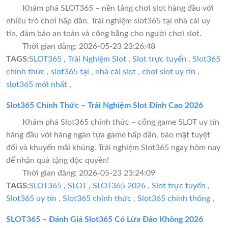
Khám phá SLOT365 – nền tảng chơi slot hàng đầu với
nhiều trò chơi hấp dẫn. Trải nghiệm slot365 tại nhà cái uy
tín, đảm bảo an toàn và công bằng cho người chơi slot.
Thời gian đăng: 2026-05-23 23:26:48
TAGS:
SLOT365
,
Trải Nghiệm Slot
,
Slot trực tuyến
,
Slot365
chính thức
,
slot365 tại
,
nhà cái slot
,
chơi slot uy tín
,
slot365 mới nhất
,
Slot365 Chính Thức – Trải Nghiệm Slot Đỉnh Cao 2026
Khám phá Slot365 chính thức – cổng game SLOT uy tín
hàng đầu với hàng ngàn tựa game hấp dẫn, bảo mật tuyệt
đối và khuyến mãi khủng. Trải nghiệm Slot365 ngay hôm nay
để nhận quà tặng độc quyền!
Thời gian đăng: 2026-05-23 23:24:09
TAGS:
SLOT365
,
SLOT
,
SLOT365 2026
,
Slot trực tuyến
,
Slot365 uy tín
,
Slot365 chính thức
,
Slot365 chính thống
,
SLOT365 – Đánh Giá Slot365 Có Lừa Đảo Không 2026