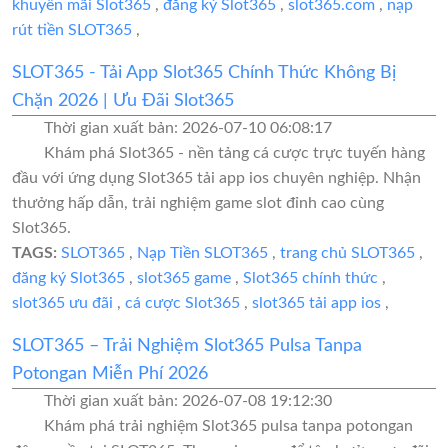
khuyến mãi Slot365
,
đăng ký Slot365
,
slot365.com
,
nạp
rút tiền SLOT365
,
SLOT365 - Tải App Slot365 Chính Thức Không Bị
Chặn 2026 | Ưu Đãi Slot365
Thời gian xuất bản: 2026-07-10 06:08:17
Khám phá Slot365 - nền tảng cá cược trực tuyến hàng
đầu với ứng dụng Slot365 tải app ios chuyên nghiệp. Nhận
thưởng hấp dẫn, trải nghiệm game slot đỉnh cao cùng
Slot365.
TAGS:
SLOT365
,
Nạp Tiền SLOT365
,
trang chủ SLOT365
,
đăng ký Slot365
,
slot365 game
,
Slot365 chính thức
,
slot365 ưu đãi
,
cá cược Slot365
,
slot365 tải app ios
,
SLOT365 – Trải Nghiệm Slot365 Pulsa Tanpa
Potongan Miễn Phí 2026
Thời gian xuất bản: 2026-07-08 19:12:30
Khám phá trải nghiệm Slot365 pulsa tanpa potongan