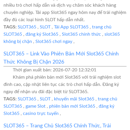
nhiều trò chơi hấp dẫn và dịch vụ chăm sóc khách hàng
chuyên nghiệp. Tải app Slot365 ngay hôm nay để trải nghiệm
đầy đủ các loại hình SLOT hấp dẫn nhất.
TAGS:
SLOT365
,
SLOT
,
Tải App SLOT365
,
trang chủ
SLOT365
,
đăng ký Slot365
,
Slot365 chính thức
,
slot365
không bị chặn
,
Slot365 chơi ngay
,
SLOT365 – Link Vào Phiên Bản Mới Slot365 Chính
Thức Không Bị Chặn 2026
Thời gian xuất bản: 2026-07-20 12:32:01
Khám phá phiên bản mới Slot365 với trải nghiệm slot
đỉnh cao, cập nhật liên tục các trò chơi hấp dẫn. Đăng ký
ngay để nhận ưu đãi đặc biệt từ SLOT365.
TAGS:
SLOT365
,
SLOT
,
khuyến mãi Slot365
,
trang chủ
SLOT365
,
game Slot
,
phiên bản mới Slot365
,
đăng ký
Slot365
,
casino trực tuyến
,
SLOT365 – Trang Chủ Slot365 Chính Thức, Trải