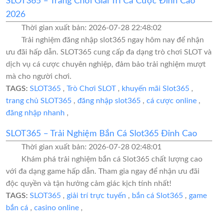
SLOT365 – Trang Chơi Giải Trí Cá Cược Đỉnh Cao
2026
Thời gian xuất bản: 2026-07-28 22:48:02
Trải nghiệm đăng nhập slot365 ngay hôm nay để nhận
ưu đãi hấp dẫn. SLOT365 cung cấp đa dạng trò chơi SLOT và
dịch vụ cá cược chuyên nghiệp, đảm bảo trải nghiệm mượt
mà cho người chơi.
TAGS:
SLOT365
,
Trò Chơi SLOT
,
khuyến mãi Slot365
,
trang chủ SLOT365
,
đăng nhập slot365
,
cá cược online
,
đăng nhập nhanh
,
SLOT365 – Trải Nghiệm Bắn Cá Slot365 Đỉnh Cao
Thời gian xuất bản: 2026-07-28 02:48:01
Khám phá trải nghiệm bắn cá Slot365 chất lượng cao
với đa dạng game hấp dẫn. Tham gia ngay để nhận ưu đãi
độc quyền và tận hưởng cảm giác kịch tính nhất!
TAGS:
SLOT365
,
giải trí trực tuyến
,
bắn cá Slot365
,
game
bắn cá
,
casino online
,