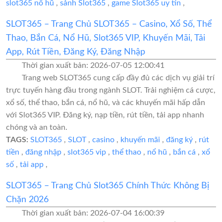
slot365 nổ hũ
,
sảnh Slot365
,
game Slot365 uy tín
,
SLOT365 – Trang Chủ SLOT365 – Casino, Xổ Số, Thể
Thao, Bắn Cá, Nổ Hũ, Slot365 VIP, Khuyến Mãi, Tải
App, Rút Tiền, Đăng Ký, Đăng Nhập
Thời gian xuất bản: 2026-07-05 12:00:41
Trang web SLOT365 cung cấp đầy đủ các dịch vụ giải trí
trực tuyến hàng đầu trong ngành SLOT. Trải nghiệm cá cược,
xổ số, thể thao, bắn cá, nổ hũ, và các khuyến mãi hấp dẫn
với Slot365 VIP. Đăng ký, nạp tiền, rút tiền, tải app nhanh
chóng và an toàn.
TAGS:
SLOT365
,
SLOT
,
casino
,
khuyến mãi
,
đăng ký
,
rút
tiền
,
đăng nhập
,
slot365 vip
,
thể thao
,
nổ hũ
,
bắn cá
,
xổ
số
,
tải app
,
SLOT365 – Trang Chủ Slot365 Chính Thức Không Bị
Chặn 2026
Thời gian xuất bản: 2026-07-04 16:00:39