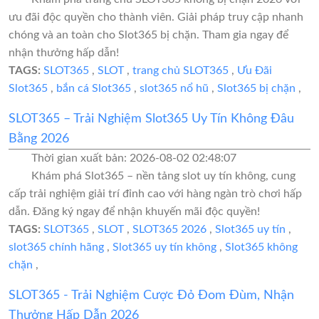
ưu đãi độc quyền cho thành viên. Giải pháp truy cập nhanh
chóng và an toàn cho Slot365 bị chặn. Tham gia ngay để
nhận thưởng hấp dẫn!
TAGS:
SLOT365
,
SLOT
,
trang chủ SLOT365
,
Ưu Đãi
Slot365
,
bắn cá Slot365
,
slot365 nổ hũ
,
Slot365 bị chặn
,
SLOT365 – Trải Nghiệm Slot365 Uy Tín Không Đâu
Bằng 2026
Thời gian xuất bản: 2026-08-02 02:48:07
Khám phá Slot365 – nền tảng slot uy tín không, cung
cấp trải nghiệm giải trí đỉnh cao với hàng ngàn trò chơi hấp
dẫn. Đăng ký ngay để nhận khuyến mãi độc quyền!
TAGS:
SLOT365
,
SLOT
,
SLOT365 2026
,
Slot365 uy tín
,
slot365 chính hãng
,
Slot365 uy tín không
,
Slot365 không
chặn
,
SLOT365 - Trải Nghiệm Cược Đỏ Đom Đùm, Nhận
Thưởng Hấp Dẫn 2026