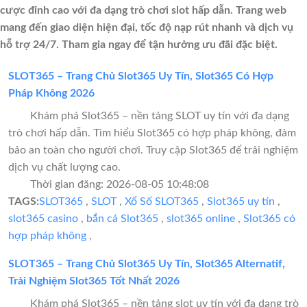
cược đỉnh cao với đa dạng trò chơi slot hấp dẫn. Trang web
mang đến giao diện hiện đại, tốc độ nạp rút nhanh và dịch vụ
hỗ trợ 24/7. Tham gia ngay để tận hưởng ưu đãi đặc biệt.
SLOT365 – Trang Chủ Slot365 Uy Tín, Slot365 Có Hợp
Pháp Không 2026
Khám phá Slot365 – nền tảng SLOT uy tín với đa dạng
trò chơi hấp dẫn. Tìm hiểu Slot365 có hợp pháp không, đảm
bảo an toàn cho người chơi. Truy cập Slot365 để trải nghiệm
dịch vụ chất lượng cao.
Thời gian đăng: 2026-08-05 10:48:08
TAGS:
SLOT365
,
SLOT
,
Xổ Số SLOT365
,
Slot365 uy tín
,
slot365 casino
,
bắn cá Slot365
,
slot365 online
,
Slot365 có
hợp pháp không
,
SLOT365 – Trang Chủ Slot365 Uy Tín, Slot365 Alternatif,
Trải Nghiệm Slot365 Tốt Nhất 2026
Khám phá Slot365 – nền tảng slot uy tín với đa dạng trò