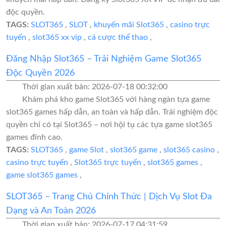
độc quyền.
TAGS:
SLOT365
,
SLOT
,
khuyến mãi Slot365
,
casino trực
tuyến
,
slot365 xx vip
,
cá cược thể thao
,
Đăng Nhập Slot365 – Trải Nghiệm Game Slot365
Độc Quyền 2026
Thời gian xuất bản: 2026-07-18 00:32:00
Khám phá kho game Slot365 với hàng ngàn tựa game
slot365 games hấp dẫn, an toàn và hấp dẫn. Trải nghiệm độc
quyền chỉ có tại Slot365 – nơi hội tụ các tựa game slot365
games đỉnh cao.
TAGS:
SLOT365
,
game Slot
,
slot365 game
,
slot365 casino
,
casino trực tuyến
,
Slot365 trực tuyến
,
slot365 games
,
game slot365 games
,
SLOT365 – Trang Chủ Chính Thức | Dịch Vụ Slot Đa
Dạng và An Toàn 2026
Thời gian xuất bản: 2026-07-17 04:31:59