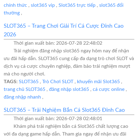
chính thức
,
slot365 vip
,
Slot365 trực tiếp
,
slot365 đổi
thưởng
,
SLOT365 – Trang Chơi Giải Trí Cá Cược Đỉnh Cao
2026
Thời gian xuất bản: 2026-07-28 22:48:02
Trải nghiệm đăng nhập slot365 ngay hôm nay để nhận
ưu đãi hấp dẫn. SLOT365 cung cấp đa dạng trò chơi SLOT và
dịch vụ cá cược chuyên nghiệp, đảm bảo trải nghiệm mượt
mà cho người chơi.
TAGS:
SLOT365
,
Trò Chơi SLOT
,
khuyến mãi Slot365
,
trang chủ SLOT365
,
đăng nhập slot365
,
cá cược online
,
đăng nhập nhanh
,
SLOT365 – Trải Nghiệm Bắn Cá Slot365 Đỉnh Cao
Thời gian xuất bản: 2026-07-28 02:48:01
Khám phá trải nghiệm bắn cá Slot365 chất lượng cao
với đa dạng game hấp dẫn. Tham gia ngay để nhận ưu đãi