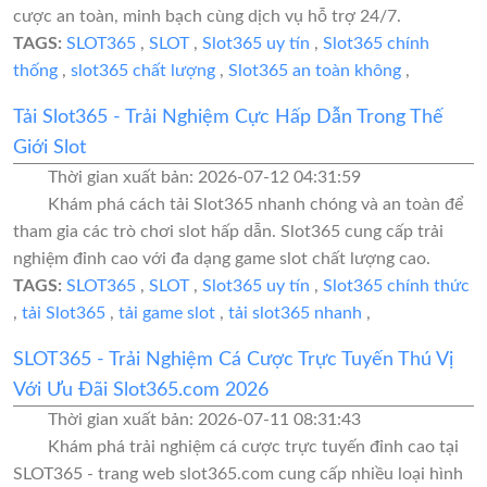
cược an toàn, minh bạch cùng dịch vụ hỗ trợ 24/7.
TAGS:
SLOT365
,
SLOT
,
Slot365 uy tín
,
Slot365 chính
thống
,
slot365 chất lượng
,
Slot365 an toàn không
,
Tải Slot365 - Trải Nghiệm Cực Hấp Dẫn Trong Thế
Giới Slot
Thời gian xuất bản: 2026-07-12 04:31:59
Khám phá cách tải Slot365 nhanh chóng và an toàn để
tham gia các trò chơi slot hấp dẫn. Slot365 cung cấp trải
nghiệm đỉnh cao với đa dạng game slot chất lượng cao.
TAGS:
SLOT365
,
SLOT
,
Slot365 uy tín
,
Slot365 chính thức
,
tải Slot365
,
tải game slot
,
tải slot365 nhanh
,
SLOT365 - Trải Nghiệm Cá Cược Trực Tuyến Thú Vị
Với Ưu Đãi Slot365.com 2026
Thời gian xuất bản: 2026-07-11 08:31:43
Khám phá trải nghiệm cá cược trực tuyến đỉnh cao tại
SLOT365 - trang web slot365.com cung cấp nhiều loại hình