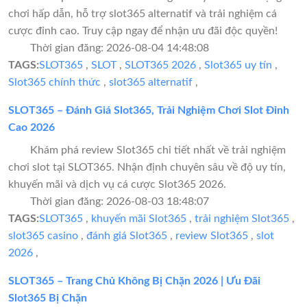
chơi hấp dẫn, hỗ trợ slot365 alternatif và trải nghiệm cá
cược đỉnh cao. Truy cập ngay để nhận ưu đãi độc quyền!
Thời gian đăng: 2026-08-04 14:48:08
TAGS:
SLOT365
,
SLOT
,
SLOT365 2026
,
Slot365 uy tín
,
Slot365 chính thức
,
slot365 alternatif
,
SLOT365 – Đánh Giá Slot365, Trải Nghiệm Chơi Slot Đỉnh
Cao 2026
Khám phá review Slot365 chi tiết nhất về trải nghiệm
chơi slot tại SLOT365. Nhận định chuyên sâu về độ uy tín,
khuyến mãi và dịch vụ cá cược Slot365 2026.
Thời gian đăng: 2026-08-03 18:48:07
TAGS:
SLOT365
,
khuyến mãi Slot365
,
trải nghiệm Slot365
,
slot365 casino
,
đánh giá Slot365
,
review Slot365
,
slot
2026
,
SLOT365 – Trang Chủ Không Bị Chặn 2026 | Ưu Đãi
Slot365 Bị Chặn