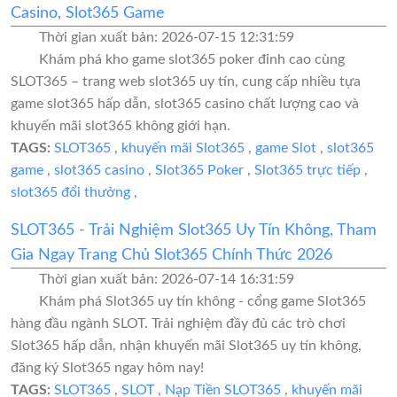
Casino, Slot365 Game
Thời gian xuất bản: 2026-07-15 12:31:59
Khám phá kho game slot365 poker đỉnh cao cùng
SLOT365 – trang web slot365 uy tín, cung cấp nhiều tựa
game slot365 hấp dẫn, slot365 casino chất lượng cao và
khuyến mãi slot365 không giới hạn.
TAGS:
SLOT365
,
khuyến mãi Slot365
,
game Slot
,
slot365
game
,
slot365 casino
,
Slot365 Poker
,
Slot365 trực tiếp
,
slot365 đổi thưởng
,
SLOT365 - Trải Nghiệm Slot365 Uy Tín Không, Tham
Gia Ngay Trang Chủ Slot365 Chính Thức 2026
Thời gian xuất bản: 2026-07-14 16:31:59
Khám phá Slot365 uy tín không - cổng game Slot365
hàng đầu ngành SLOT. Trải nghiệm đầy đủ các trò chơi
Slot365 hấp dẫn, nhận khuyến mãi Slot365 uy tín không,
đăng ký Slot365 ngay hôm nay!
TAGS:
SLOT365
,
SLOT
,
Nạp Tiền SLOT365
,
khuyến mãi