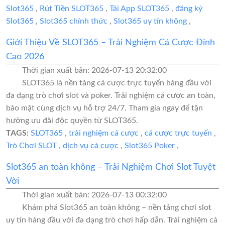
Slot365
,
Rút Tiền SLOT365
,
Tải App SLOT365
,
đăng ký
Slot365
,
Slot365 chính thức
,
Slot365 uy tín không
,
Giới Thiệu Về SLOT365 – Trải Nghiệm Cá Cược Đỉnh
Cao 2026
Thời gian xuất bản: 2026-07-13 20:32:00
SLOT365 là nền tảng cá cược trực tuyến hàng đầu với
đa dạng trò chơi slot và poker. Trải nghiệm cá cược an toàn,
bảo mật cùng dịch vụ hỗ trợ 24/7. Tham gia ngay để tận
hưởng ưu đãi độc quyền từ SLOT365.
TAGS:
SLOT365
,
trải nghiệm cá cược
,
cá cược trực tuyến
,
Trò Chơi SLOT
,
dịch vụ cá cược
,
Slot365 Poker
,
Slot365 an toàn không – Trải Nghiệm Chơi Slot Tuyệt
Vời
Thời gian xuất bản: 2026-07-13 00:32:00
Khám phá Slot365 an toàn không – nền tảng chơi slot
uy tín hàng đầu với đa dạng trò chơi hấp dẫn. Trải nghiệm cá