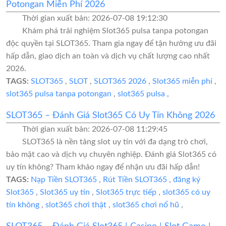
Potongan Miễn Phí 2026
Thời gian xuất bản: 2026-07-08 19:12:30
Khám phá trải nghiệm Slot365 pulsa tanpa potongan
độc quyền tại SLOT365. Tham gia ngay để tận hưởng ưu đãi
hấp dẫn, giao dịch an toàn và dịch vụ chất lượng cao nhất
2026.
TAGS:
SLOT365
,
SLOT
,
SLOT365 2026
,
Slot365 miễn phí
,
slot365 pulsa tanpa potongan
,
slot365 pulsa
,
SLOT365 – Đánh Giá Slot365 Có Uy Tín Không 2026
Thời gian xuất bản: 2026-07-08 11:29:45
SLOT365 là nền tảng slot uy tín với đa dạng trò chơi,
bảo mật cao và dịch vụ chuyên nghiệp. Đánh giá Slot365 có
uy tín không? Tham khảo ngay để nhận ưu đãi hấp dẫn!
TAGS:
Nạp Tiền SLOT365
,
Rút Tiền SLOT365
,
đăng ký
Slot365
,
Slot365 uy tín
,
Slot365 trực tiếp
,
slot365 có uy
tín không
,
slot365 chơi thật
,
slot365 chơi nổ hũ
,