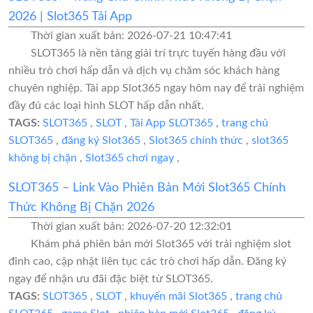
2026 | Slot365 Tải App
Thời gian xuất bản: 2026-07-21 10:47:41
SLOT365 là nền tảng giải trí trực tuyến hàng đầu với
nhiều trò chơi hấp dẫn và dịch vụ chăm sóc khách hàng
chuyên nghiệp. Tải app Slot365 ngay hôm nay để trải nghiệm
đầy đủ các loại hình SLOT hấp dẫn nhất.
TAGS:
SLOT365
,
SLOT
,
Tải App SLOT365
,
trang chủ
SLOT365
,
đăng ký Slot365
,
Slot365 chính thức
,
slot365
không bị chặn
,
Slot365 chơi ngay
,
SLOT365 – Link Vào Phiên Bản Mới Slot365 Chính
Thức Không Bị Chặn 2026
Thời gian xuất bản: 2026-07-20 12:32:01
Khám phá phiên bản mới Slot365 với trải nghiệm slot
đỉnh cao, cập nhật liên tục các trò chơi hấp dẫn. Đăng ký
ngay để nhận ưu đãi đặc biệt từ SLOT365.
TAGS:
SLOT365
,
SLOT
,
khuyến mãi Slot365
,
trang chủ