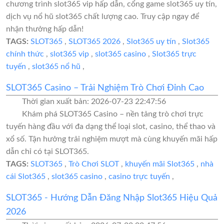
chương trình slot365 vip hấp dẫn, cổng game slot365 uy tín,
dịch vụ nổ hũ slot365 chất lượng cao. Truy cập ngay để
nhận thưởng hấp dẫn!
TAGS:
SLOT365
,
SLOT365 2026
,
Slot365 uy tín
,
Slot365
chính thức
,
slot365 vip
,
slot365 casino
,
Slot365 trực
tuyến
,
slot365 nổ hũ
,
SLOT365 Casino – Trải Nghiệm Trò Chơi Đỉnh Cao
Thời gian xuất bản: 2026-07-23 22:47:56
Khám phá SLOT365 Casino – nền tảng trò chơi trực
tuyến hàng đầu với đa dạng thể loại slot, casino, thể thao và
xổ số. Tận hưởng trải nghiệm mượt mà cùng khuyến mãi hấp
dẫn chỉ có tại SLOT365.
TAGS:
SLOT365
,
Trò Chơi SLOT
,
khuyến mãi Slot365
,
nhà
cái Slot365
,
slot365 casino
,
casino trực tuyến
,
SLOT365 - Hướng Dẫn Đăng Nhập Slot365 Hiệu Quả
2026