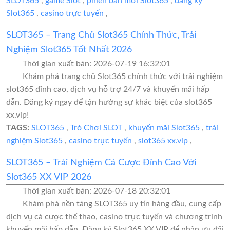
SLOT365
,
game Slot
,
phiên bản mới Slot365
,
đăng ký
Slot365
,
casino trực tuyến
,
SLOT365 – Trang Chủ Slot365 Chính Thức, Trải
Nghiệm Slot365 Tốt Nhất 2026
Thời gian xuất bản: 2026-07-19 16:32:01
Khám phá trang chủ Slot365 chính thức với trải nghiệm
slot365 đỉnh cao, dịch vụ hỗ trợ 24/7 và khuyến mãi hấp
dẫn. Đăng ký ngay để tận hưởng sự khác biệt của slot365
xx.vip!
TAGS:
SLOT365
,
Trò Chơi SLOT
,
khuyến mãi Slot365
,
trải
nghiệm Slot365
,
casino trực tuyến
,
slot365 xx.vip
,
SLOT365 – Trải Nghiệm Cá Cược Đỉnh Cao Với
Slot365 XX VIP 2026
Thời gian xuất bản: 2026-07-18 20:32:01
Khám phá nền tảng SLOT365 uy tín hàng đầu, cung cấp
dịch vụ cá cược thể thao, casino trực tuyến và chương trình
khuyến mãi hấp dẫn. Đăng ký Slot365 XX VIP để nhận ưu đãi