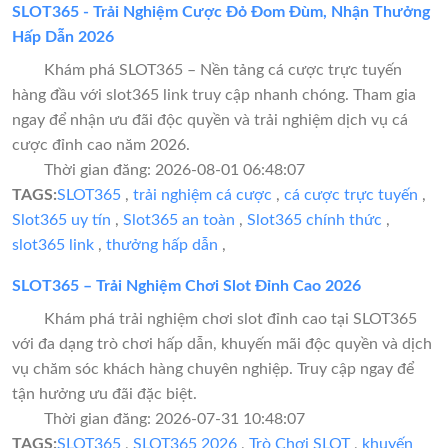
SLOT365 - Trải Nghiệm Cược Đỏ Đom Đùm, Nhận Thưởng
Hấp Dẫn 2026
Khám phá SLOT365 – Nền tảng cá cược trực tuyến
hàng đầu với slot365 link truy cập nhanh chóng. Tham gia
ngay để nhận ưu đãi độc quyền và trải nghiệm dịch vụ cá
cược đỉnh cao năm 2026.
Thời gian đăng: 2026-08-01 06:48:07
TAGS:
SLOT365
,
trải nghiệm cá cược
,
cá cược trực tuyến
,
Slot365 uy tín
,
Slot365 an toàn
,
Slot365 chính thức
,
slot365 link
,
thưởng hấp dẫn
,
SLOT365 – Trải Nghiệm Chơi Slot Đỉnh Cao 2026
Khám phá trải nghiệm chơi slot đỉnh cao tại SLOT365
với đa dạng trò chơi hấp dẫn, khuyến mãi độc quyền và dịch
vụ chăm sóc khách hàng chuyên nghiệp. Truy cập ngay để
tận hưởng ưu đãi đặc biệt.
Thời gian đăng: 2026-07-31 10:48:07
TAGS:
SLOT365
,
SLOT365 2026
,
Trò Chơi SLOT
,
khuyến