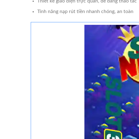
Thiết kế giao diện trực quan, dễ dàng thao tác
Tính năng nạp rút tiền nhanh chóng, an toàn