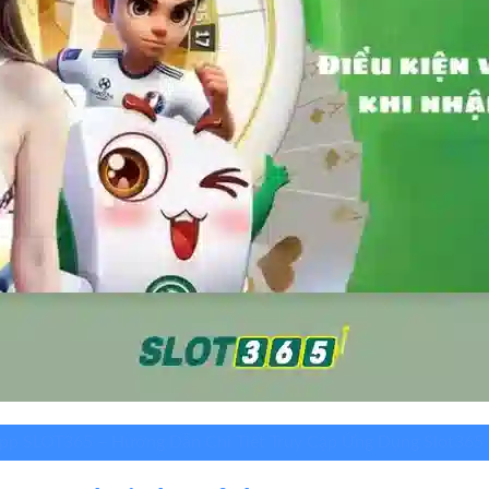
App SLOT365 – Hướng Dẫn Chi Tiết Truy Cập Ứng Dụng Slot365