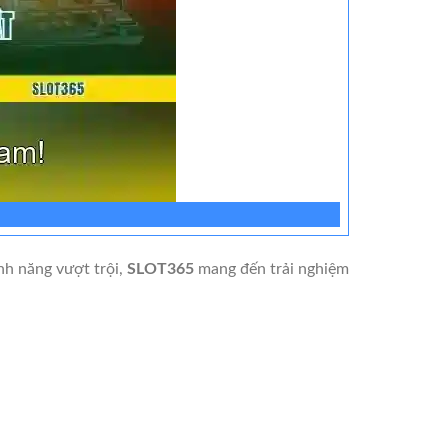
ính năng vượt trội,
SLOT365
mang đến trải nghiệm