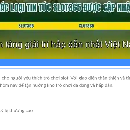
Tải App SLOT365
cho người yêu thích trò chơi slot. Với giao diện thân thiện và t
hôm nay để tận hưởng kho trò chơi đa dạng và hấp dẫn.
tỷ lệ thưởng cao