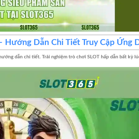
– Hướng Dẫn Chi Tiết Truy Cập Ứng 
ướng dẫn chi tiết. Trải nghiệm trò chơi SLOT hấp dẫn bất kỳ l