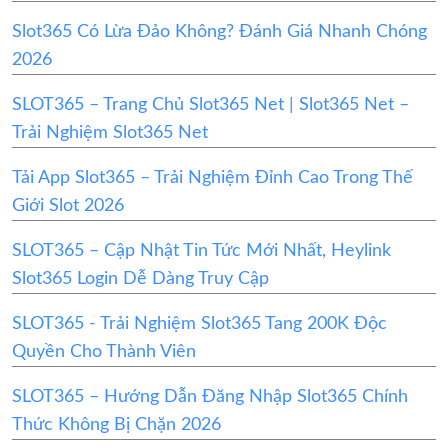
Slot365 Có Lừa Đảo Không? Đánh Giá Nhanh Chóng
2026
SLOT365 – Trang Chủ Slot365 Net | Slot365 Net –
Trải Nghiệm Slot365 Net
Tải App Slot365 – Trải Nghiệm Đỉnh Cao Trong Thế
Giới Slot 2026
SLOT365 – Cập Nhật Tin Tức Mới Nhất, Heylink
Slot365 Login Dễ Dàng Truy Cập
SLOT365 - Trải Nghiệm Slot365 Tang 200K Độc
Quyền Cho Thành Viên
SLOT365 – Hướng Dẫn Đăng Nhập Slot365 Chính
Thức Không Bị Chặn 2026