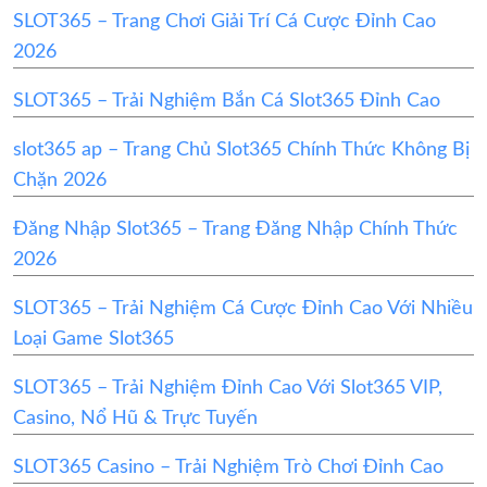
SLOT365 – Trang Chơi Giải Trí Cá Cược Đỉnh Cao
2026
SLOT365 – Trải Nghiệm Bắn Cá Slot365 Đỉnh Cao
slot365 ap – Trang Chủ Slot365 Chính Thức Không Bị
Chặn 2026
Đăng Nhập Slot365 – Trang Đăng Nhập Chính Thức
2026
SLOT365 – Trải Nghiệm Cá Cược Đỉnh Cao Với Nhiều
Loại Game Slot365
SLOT365 – Trải Nghiệm Đỉnh Cao Với Slot365 VIP,
Casino, Nổ Hũ & Trực Tuyến
SLOT365 Casino – Trải Nghiệm Trò Chơi Đỉnh Cao