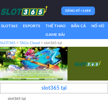
ĐĂNG KÝ +168K
SLOT365
ESPORTS
THỂ THAO
BẮN CÁ
NỔ HŨ
GAME BÀI
SLOT365
>
TAGs Cloud
>
slot365 tại
slot365 tại
slot365 tại