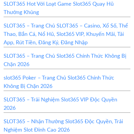
SLOT365 Hot Với Loạt Game Slot365 Quay Hũ
Thưởng Khủng
SLOT365 – Trang Chủ SLOT365 – Casino, Xổ Số, Thể
Thao, Bắn Cá, Nổ Hũ, Slot365 VIP, Khuyến Mãi, Tải
App, Rút Tiền, Đăng Ký, Đăng Nhập
SLOT365 – Trang Chủ Slot365 Chính Thức Không Bị
Chặn 2026
slot365 Poker – Trang Chủ Slot365 Chính Thức
Không Bị Chặn 2026
SLOT365 – Trải Nghiệm Slot365 VIP Độc Quyền
2026
SLOT365 – Nhận Thưởng Slot365 Độc Quyền, Trải
Nghiệm Slot Đỉnh Cao 2026