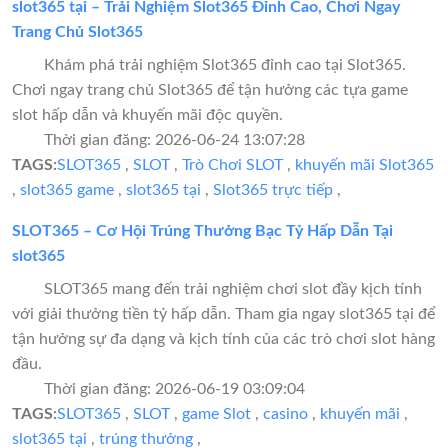
slot365 tại – Trải Nghiệm Slot365 Đỉnh Cao, Chơi Ngay
Trang Chủ Slot365
Khám phá trải nghiệm Slot365 đỉnh cao tại Slot365.
Chơi ngay trang chủ Slot365 để tận hưởng các tựa game
slot hấp dẫn và khuyến mãi độc quyền.
Thời gian đăng: 2026-06-24 13:07:28
TAGS:
SLOT365
,
SLOT
,
Trò Chơi SLOT
,
khuyến mãi Slot365
,
slot365 game
,
slot365 tại
,
Slot365 trực tiếp
,
SLOT365 – Cơ Hội Trúng Thưởng Bạc Tỷ Hấp Dẫn Tại
slot365
SLOT365 mang đến trải nghiệm chơi slot đầy kịch tính
với giải thưởng tiền tỷ hấp dẫn. Tham gia ngay slot365 tại để
tận hưởng sự đa dạng và kịch tính của các trò chơi slot hàng
đầu.
Thời gian đăng: 2026-06-19 03:09:04
TAGS:
SLOT365
,
SLOT
,
game Slot
,
casino
,
khuyến mãi
,
slot365 tại
,
trúng thưởng
,