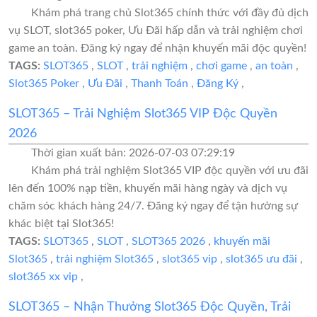
Khám phá trang chủ Slot365 chính thức với đầy đủ dịch
vụ SLOT, slot365 poker, Ưu Đãi hấp dẫn và trải nghiệm chơi
game an toàn. Đăng ký ngay để nhận khuyến mãi độc quyền!
TAGS:
SLOT365
,
SLOT
,
trải nghiệm
,
chơi game
,
an toàn
,
Slot365 Poker
,
Ưu Đãi
,
Thanh Toán
,
Đăng Ký
,
SLOT365 – Trải Nghiệm Slot365 VIP Độc Quyền
2026
Thời gian xuất bản: 2026-07-03 07:29:19
Khám phá trải nghiệm Slot365 VIP độc quyền với ưu đãi
lên đến 100% nạp tiền, khuyến mãi hàng ngày và dịch vụ
chăm sóc khách hàng 24/7. Đăng ký ngay để tận hưởng sự
khác biệt tại Slot365!
TAGS:
SLOT365
,
SLOT
,
SLOT365 2026
,
khuyến mãi
Slot365
,
trải nghiệm Slot365
,
slot365 vip
,
slot365 ưu đãi
,
slot365 xx vip
,
SLOT365 – Nhận Thưởng Slot365 Độc Quyền, Trải