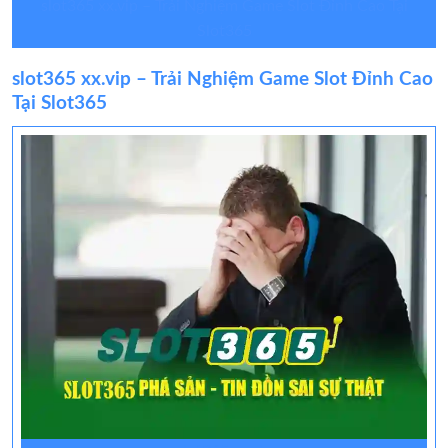
slot365 xx.vip – Trải Nghiệm Game Slot Đỉnh Cao Tại
Slot365
slot365 xx.vip – Trải Nghiệm Game Slot Đỉnh Cao
Tại Slot365