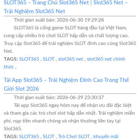
SLOT365 – Trang Chủ Slot365 Net | Slot365 Net –
Trải Nghiệm Slot365 Net
Thời gian xuất bản: 2026-06-30 19:29:28
SLOT365 là cổng game SLOT hàng đầu tại Việt Nam,
cung cấp nhiều trò chơi SLOT hấp dẫn và chất lượng cao.
Truy cập Slot365 để trải nghiệm SLOT đỉnh cao cùng Slot365
Net.
TAGS:
SLOT365
,
SLOT
,
slot365 net
,
slot365 net chính
thức
,
Tải App Slot365 – Trải Nghiệm Đỉnh Cao Trong Thế
Giới Slot 2026
Thời gian xuất bản: 2026-06-29 23:30:37
Tải app Slot365 ngay hôm nay để nhận ưu đãi đặc biệt
và tham gia các trò chơi slot hấp dẫn nhất. Trải nghiệm miễn
phí, nạp tiền nhanh chóng và nhận thưởng liền tay tại
Slot365.
TAGS:
SLOT365
,
SLOT
,
Trò Chơi SLOT
,
khuyến mãi