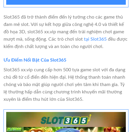
slot365 xx.vip
Slot365 đã trở thành điểm đến lý tưởng cho các game thủ
đam mê slot. Với sự kết hợp giữa công nghệ 4.0 và thiết kế
đồ họa 3D, slot365 xx.vip mang đến trải nghiệm chơi game
mượt mà, sống động. Các trò chơi slot
tại Slot365
đều được
kiểm định chất lượng và an toàn cho người chơi.
Ưu Điểm Nổi Bật Của Slot365
Slot365 xx.vip cung cấp hơn 500 tựa game slot với đa dạng
chủ đề từ cổ điển đến hiện đại. Hệ thống thanh toán nhanh
chóng và bảo mật giúp người chơi yên tâm khi tham gia. Tỷ
lệ thưởng hấp dẫn cùng chương trình khuyến mãi thường
xuyên là điểm thu hút lớn của Slot365.