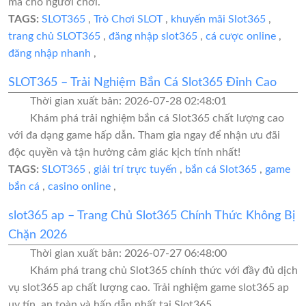
mà cho người chơi.
TAGS:
SLOT365
,
Trò Chơi SLOT
,
khuyến mãi Slot365
,
trang chủ SLOT365
,
đăng nhập slot365
,
cá cược online
,
đăng nhập nhanh
,
SLOT365 – Trải Nghiệm Bắn Cá Slot365 Đỉnh Cao
Thời gian xuất bản: 2026-07-28 02:48:01
Khám phá trải nghiệm bắn cá Slot365 chất lượng cao
với đa dạng game hấp dẫn. Tham gia ngay để nhận ưu đãi
độc quyền và tận hưởng cảm giác kịch tính nhất!
TAGS:
SLOT365
,
giải trí trực tuyến
,
bắn cá Slot365
,
game
bắn cá
,
casino online
,
slot365 ap – Trang Chủ Slot365 Chính Thức Không Bị
Chặn 2026
Thời gian xuất bản: 2026-07-27 06:48:00
Khám phá trang chủ Slot365 chính thức với đầy đủ dịch
vụ slot365 ap chất lượng cao. Trải nghiệm game slot365 ap
uy tín, an toàn và hấp dẫn nhất tại Slot365.