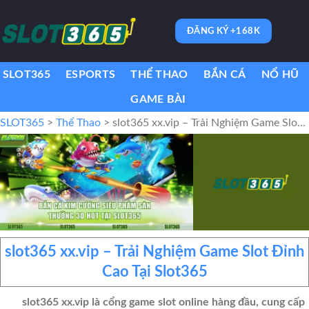
ĐĂNG KÝ +168K
SLOT365
ESPORTS
THỂ THAO
BẮN CÁ
NỔ HŨ
GAME BÀI
SLOT365
>
Thể Thao
>
slot365 xx.vip – Trải Nghiệm Game Slot Đỉnh Cao Tại Slot365
slot365 xx.vip – Trải Nghiệm Game Slot Đỉnh
Cao Tại Slot365
slot365 xx.vip là cổng game slot online hàng đầu, cung cấp