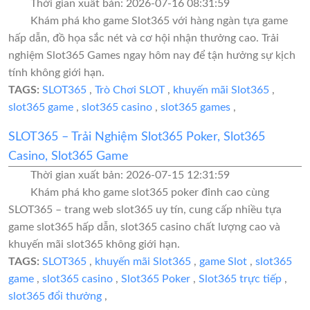
Thời gian xuất bản: 2026-07-16 08:31:59
Khám phá kho game Slot365 với hàng ngàn tựa game
hấp dẫn, đồ họa sắc nét và cơ hội nhận thưởng cao. Trải
nghiệm Slot365 Games ngay hôm nay để tận hưởng sự kịch
tính không giới hạn.
TAGS:
SLOT365
,
Trò Chơi SLOT
,
khuyến mãi Slot365
,
slot365 game
,
slot365 casino
,
slot365 games
,
SLOT365 – Trải Nghiệm Slot365 Poker, Slot365
Casino, Slot365 Game
Thời gian xuất bản: 2026-07-15 12:31:59
Khám phá kho game slot365 poker đỉnh cao cùng
SLOT365 – trang web slot365 uy tín, cung cấp nhiều tựa
game slot365 hấp dẫn, slot365 casino chất lượng cao và
khuyến mãi slot365 không giới hạn.
TAGS:
SLOT365
,
khuyến mãi Slot365
,
game Slot
,
slot365
game
,
slot365 casino
,
Slot365 Poker
,
Slot365 trực tiếp
,
slot365 đổi thưởng
,