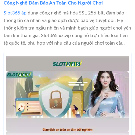
Công Nghệ Đảm Bảo An Toàn Cho Người Chơi
Slot365 áp
dụng công nghệ mã hóa SSL 256-bit, đảm bảo
thông tin cá nhân và giao dịch được bảo vệ tuyệt đối. Hệ
thống kiểm tra ngẫu nhiên và minh bạch giúp người chơi yên
tâm khi tham gia. Slot365 xx.vip cũng hỗ trợ nhiều loại tiền
tệ quốc tế, phù hợp với nhu cầu của người chơi toàn cầu.