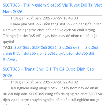
SLOT365 - Trải Nghiệm Slot365 Vip Tuyệt Đối Tại Việt
Nam 2026
Thời gian xuất bản: 2026-07-29 18:48:03
Khám phá Slot365 - nền tảng slot365 vip hàng đầu Việt
Nam với đa dạng trò chơi hấp dẫn và dịch vụ chất lượng.
Trải nghiệm slot365 VIP ngay hôm nay để nhận ưu đãi độc
quyền!
TAGS:
SLOT365
,
SLOT365 2026
,
Slot365 uy tín
,
Slot365
chính thức
,
slot365 vip
,
Slot365 trực tiếp
,
slot365 đổi
thưởng
,
SLOT365 – Trang Chơi Giải Trí Cá Cược Đỉnh Cao
2026
Thời gian xuất bản: 2026-07-28 22:48:02
Trải nghiệm đăng nhập slot365 ngay hôm nay để nhận
ưu đãi hấp dẫn. SLOT365 cung cấp đa dạng trò chơi SLOT và
dịch vụ cá cược chuyên nghiệp, đảm bảo trải nghiệm mượt