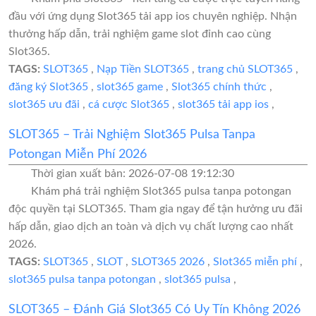
đầu với ứng dụng Slot365 tải app ios chuyên nghiệp. Nhận
thưởng hấp dẫn, trải nghiệm game slot đỉnh cao cùng
Slot365.
TAGS:
SLOT365
,
Nạp Tiền SLOT365
,
trang chủ SLOT365
,
đăng ký Slot365
,
slot365 game
,
Slot365 chính thức
,
slot365 ưu đãi
,
cá cược Slot365
,
slot365 tải app ios
,
SLOT365 – Trải Nghiệm Slot365 Pulsa Tanpa
Potongan Miễn Phí 2026
Thời gian xuất bản: 2026-07-08 19:12:30
Khám phá trải nghiệm Slot365 pulsa tanpa potongan
độc quyền tại SLOT365. Tham gia ngay để tận hưởng ưu đãi
hấp dẫn, giao dịch an toàn và dịch vụ chất lượng cao nhất
2026.
TAGS:
SLOT365
,
SLOT
,
SLOT365 2026
,
Slot365 miễn phí
,
slot365 pulsa tanpa potongan
,
slot365 pulsa
,
SLOT365 – Đánh Giá Slot365 Có Uy Tín Không 2026