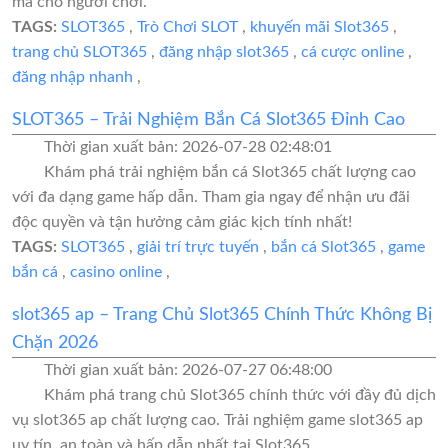
mà cho người chơi.
TAGS:
SLOT365
,
Trò Chơi SLOT
,
khuyến mãi Slot365
,
trang chủ SLOT365
,
đăng nhập slot365
,
cá cược online
,
đăng nhập nhanh
,
SLOT365 – Trải Nghiệm Bắn Cá Slot365 Đỉnh Cao
Thời gian xuất bản: 2026-07-28 02:48:01
Khám phá trải nghiệm bắn cá Slot365 chất lượng cao
với đa dạng game hấp dẫn. Tham gia ngay để nhận ưu đãi
độc quyền và tận hưởng cảm giác kịch tính nhất!
TAGS:
SLOT365
,
giải trí trực tuyến
,
bắn cá Slot365
,
game
bắn cá
,
casino online
,
slot365 ap – Trang Chủ Slot365 Chính Thức Không Bị
Chặn 2026
Thời gian xuất bản: 2026-07-27 06:48:00
Khám phá trang chủ Slot365 chính thức với đầy đủ dịch
vụ slot365 ap chất lượng cao. Trải nghiệm game slot365 ap
uy tín, an toàn và hấp dẫn nhất tại Slot365.