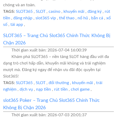
chóng và an toàn.
TAGS:
SLOT365
,
SLOT
,
casino
,
khuyến mãi
,
đăng ký
,
rút
tiền
,
đăng nhập
,
slot365 vip
,
thể thao
,
nổ hũ
,
bắn cá
,
xổ
số
,
tải app
,
SLOT365 – Trang Chủ Slot365 Chính Thức Không Bị
Chặn 2026
Thời gian xuất bản: 2026-07-04 16:00:39
Khám phá SLOT365 – nền tảng SLOT hàng đầu với đa
dạng trò chơi hấp dẫn, khuyến mãi khủng và trải nghiệm
mượt mà. Đăng ký ngay để nhận ưu đãi độc quyền tại
Slot365!
TAGS:
SLOT365
,
SLOT
,
đổi thưởng
,
khuyến mãi
,
trải
nghiệm
,
dịch vụ
,
nạp tiền
,
rút tiền
,
chơi game
,
slot365 Poker – Trang Chủ Slot365 Chính Thức
Không Bị Chặn 2026
Thời gian xuất bản: 2026-07-03 20:01:37