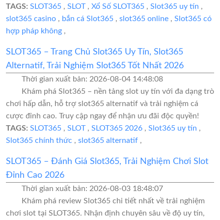
TAGS:
SLOT365
,
SLOT
,
Xổ Số SLOT365
,
Slot365 uy tín
,
slot365 casino
,
bắn cá Slot365
,
slot365 online
,
Slot365 có
hợp pháp không
,
SLOT365 – Trang Chủ Slot365 Uy Tín, Slot365
Alternatif, Trải Nghiệm Slot365 Tốt Nhất 2026
Thời gian xuất bản: 2026-08-04 14:48:08
Khám phá Slot365 – nền tảng slot uy tín với đa dạng trò
chơi hấp dẫn, hỗ trợ slot365 alternatif và trải nghiệm cá
cược đỉnh cao. Truy cập ngay để nhận ưu đãi độc quyền!
TAGS:
SLOT365
,
SLOT
,
SLOT365 2026
,
Slot365 uy tín
,
Slot365 chính thức
,
slot365 alternatif
,
SLOT365 – Đánh Giá Slot365, Trải Nghiệm Chơi Slot
Đỉnh Cao 2026
Thời gian xuất bản: 2026-08-03 18:48:07
Khám phá review Slot365 chi tiết nhất về trải nghiệm
chơi slot tại SLOT365. Nhận định chuyên sâu về độ uy tín,