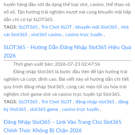
tuyến hàng đầu với đa dạng thể loại slot, casino, thể thao và
xổ số. Tận hưởng trải nghiệm mượt mà cùng khuyến mãi hấp
dẫn chỉ có tại SLOT365.
TAGS:
SLOT365
,
Trò Chơi SLOT
,
khuyến mãi Slot365
,
nhà
cái Slot365
,
slot365 casino
,
casino trực tuyến
,
SLOT365 - Hướng Dẫn Đăng Nhập Slot365 Hiệu Quả
2026
Thời gian xuất bản: 2026-07-23 02:47:56
Đăng nhập Slot365 là bước đầu tiên để tận hưởng trải
nghiệm cá cược đỉnh cao. Bài viết này sẽ hướng dẫn chi tiết
quy trình đăng nhập Slot365, cùng các mẹo tối ưu hóa trải
nghiệm chơi game slot và casino trực tuyến tại Slot365.
TAGS:
SLOT365
,
Trò Chơi SLOT
,
đăng nhập slot365
,
đăng
ký Slot365
,
slot365 game
,
casino trực tuyến
,
Đăng Nhập Slot365 – Link Vào Trang Chủ Slot365
Chính Thức Không Bị Chặn 2026