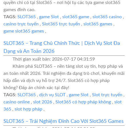
quyền chỉ có tại Slot365 – nơi hội tụ các tựa game slot365
games đỉnh cao.
TAGS:
SLOT365
,
game Slot
,
slot365 game
,
slot365 casino
,
casino trực tuyến
,
Slot365 trực tuyến
,
slot365 games
,
game slot365 games
,
SLOT365 – Trang Chủ Chính Thức | Dịch Vụ Slot Đa
Dạng và An Toàn 2026
Thời gian xuất bản: 2026-07-17 04:31:59
Khám phá SLOT365 – nền tảng slot uy tín, hợp pháp và
an toàn nhất 2026. Trải nghiệm đa dạng trò chơi, khuyến mãi
hấp dẫn và dịch vụ hỗ trợ 24/7. Slot365 có hợp pháp
không? Đáp án chính xác tại đây!
TAGS:
SLOT365
,
dịch vụ SLOT
,
game Slot
,
Slot trực tuyến
,
casino online
,
slot 2026
,
Slot365 có hợp pháp không
,
slot
365
,
slot hợp pháp
,
SLOT365 – Trải Nghiệm Đỉnh Cao Với Slot365 Games