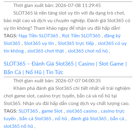
Thời gian xuất bản: 2026-07-08 11:29:45
SLOT365 là nền tảng slot uy tín với đa dạng trò chơi,
bảo mật cao và dịch vụ chuyên nghiệp. Đánh giá Slot365 có
uy tín không? Tham khảo ngay để nhận ưu đãi hấp dẫn!
TAGS:
Nạp Tiền SLOT365
,
Rút Tiền SLOT365
,
đăng ký
Slot365
,
Slot365 uy tín
,
Slot365 trực tiếp
,
slot365 có uy
tín không
,
slot365 chơi thật
,
slot365 chơi nổ hũ
,
SLOT365 – Đánh Giá Slot365 | Casino | Slot Game |
Bắn Cá | Nổ Hũ | Tin Tức
Thời gian xuất bản: 2026-07-07 04:00:35
Khám phá đánh giá Slot365 chi tiết nhất về trải nghiệm
chơi game slot, casino trực tuyến, bắn cá và nổ hũ tại
Slot365. Nhận ưu đãi hấp dẫn cùng dịch vụ chất lượng cao.
TAGS:
SLOT365
,
game Slot
,
slot365 casino
,
casino trực
tuyến
,
bắn cá Slot365
,
nổ hũ
,
đánh giá Slot365
,
bắn cá
,
slot365 nổ hũ
,