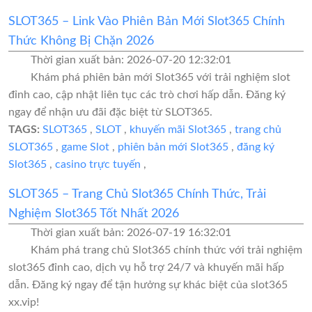
SLOT365 – Link Vào Phiên Bản Mới Slot365 Chính
Thức Không Bị Chặn 2026
Thời gian xuất bản: 2026-07-20 12:32:01
Khám phá phiên bản mới Slot365 với trải nghiệm slot
đỉnh cao, cập nhật liên tục các trò chơi hấp dẫn. Đăng ký
ngay để nhận ưu đãi đặc biệt từ SLOT365.
TAGS:
SLOT365
,
SLOT
,
khuyến mãi Slot365
,
trang chủ
SLOT365
,
game Slot
,
phiên bản mới Slot365
,
đăng ký
Slot365
,
casino trực tuyến
,
SLOT365 – Trang Chủ Slot365 Chính Thức, Trải
Nghiệm Slot365 Tốt Nhất 2026
Thời gian xuất bản: 2026-07-19 16:32:01
Khám phá trang chủ Slot365 chính thức với trải nghiệm
slot365 đỉnh cao, dịch vụ hỗ trợ 24/7 và khuyến mãi hấp
dẫn. Đăng ký ngay để tận hưởng sự khác biệt của slot365
xx.vip!