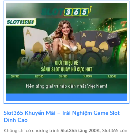
Slot365 Tặng 200K
Slot365 Khuyến Mãi – Trải Nghiệm Game Slot
Đỉnh Cao
Không chỉ có chương trình
Slot365 tặng 200K
, Slot365 còn