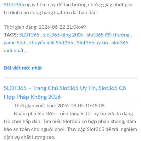
SLOT365
ngay hôm nay để tận hưởng những giây phút giải
trí đỉnh cao cùng hàng loạt ưu đãi hấp dẫn.
Thời gian đăng: 2026-06-22 21:06:49
TAGS:
SLOT365
,
slot365 tặng 200k
,
slot365 đổi thưởng
,
game Slot
,
khuyến mãi Slot365
,
Slot365 uy tín
,
slot365
mới nhất
,
Bài viết mới nhất
SLOT365 – Trang Chủ Slot365 Uy Tín, Slot365 Có
Hợp Pháp Không 2026
Thời gian xuất bản: 2026-08-05 10:48:08
Khám phá Slot365 – nền tảng SLOT uy tín với đa dạng
trò chơi hấp dẫn. Tìm hiểu Slot365 có hợp pháp không, đảm
bảo an toàn cho người chơi. Truy cập Slot365 để trải nghiệm
dịch vụ chất lượng cao.