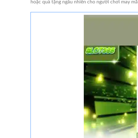
hoặc quà tặng ngẫu nhiên cho người chơi may mắn.