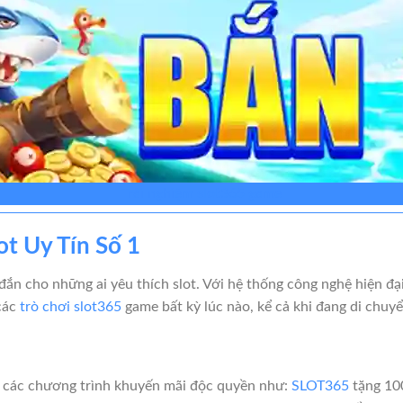
Trải nghiệm slot365
game
t Uy Tín Số 1
ắn cho những ai yêu thích slot. Với hệ thống công nghệ hiện đạ
các
trò chơi slot365
game bất kỳ lúc nào, kể cả khi đang di chuyể
 các chương trình khuyến mãi độc quyền như:
SLOT365
tặng 100