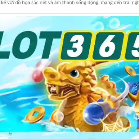
t kế với đồ họa sắc nét và âm thanh sống động, mang đến trải n