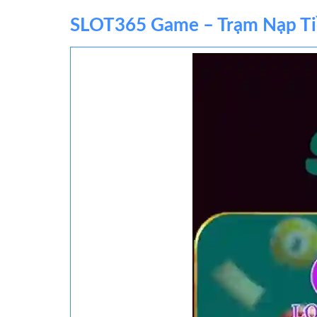
SLOT365 Game – Trạm Nạp Ti