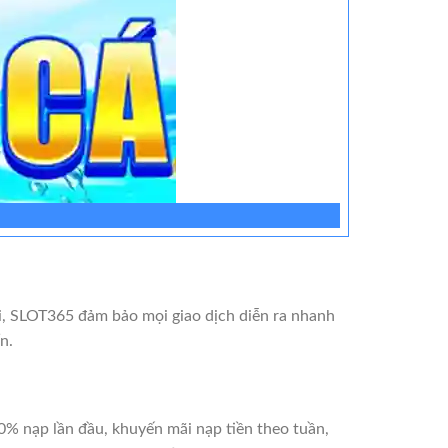
i, SLOT365 đảm bảo mọi giao dịch diễn ra nhanh
n.
% nạp lần đầu, khuyến mãi nạp tiền theo tuần,