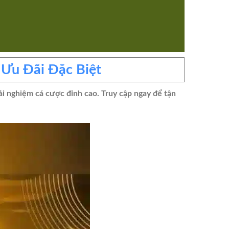
 Ưu Đãi Đặc Biệt
i nghiệm cá cược đỉnh cao. Truy cập ngay để tận