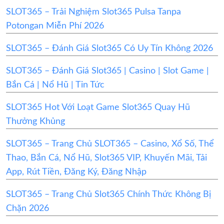
SLOT365 – Trải Nghiệm Slot365 Pulsa Tanpa
Potongan Miễn Phí 2026
SLOT365 – Đánh Giá Slot365 Có Uy Tín Không 2026
SLOT365 – Đánh Giá Slot365 | Casino | Slot Game |
Bắn Cá | Nổ Hũ | Tin Tức
SLOT365 Hot Với Loạt Game Slot365 Quay Hũ
Thưởng Khủng
SLOT365 – Trang Chủ SLOT365 – Casino, Xổ Số, Thể
Thao, Bắn Cá, Nổ Hũ, Slot365 VIP, Khuyến Mãi, Tải
App, Rút Tiền, Đăng Ký, Đăng Nhập
SLOT365 – Trang Chủ Slot365 Chính Thức Không Bị
Chặn 2026