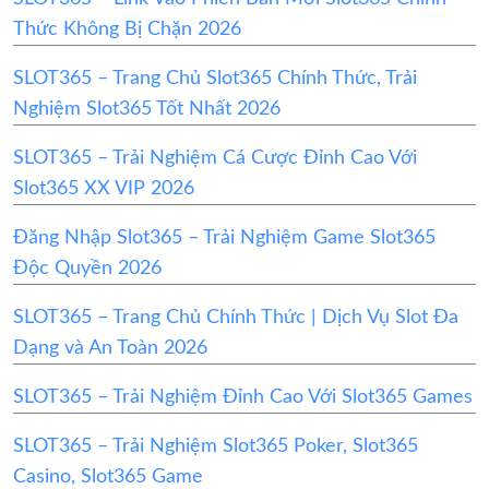
Thức Không Bị Chặn 2026
SLOT365 – Trang Chủ Slot365 Chính Thức, Trải
Nghiệm Slot365 Tốt Nhất 2026
SLOT365 – Trải Nghiệm Cá Cược Đỉnh Cao Với
Slot365 XX VIP 2026
Đăng Nhập Slot365 – Trải Nghiệm Game Slot365
Độc Quyền 2026
SLOT365 – Trang Chủ Chính Thức | Dịch Vụ Slot Đa
Dạng và An Toàn 2026
SLOT365 – Trải Nghiệm Đỉnh Cao Với Slot365 Games
SLOT365 – Trải Nghiệm Slot365 Poker, Slot365
Casino, Slot365 Game