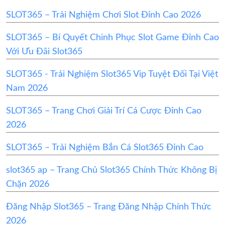
SLOT365 – Trải Nghiệm Chơi Slot Đỉnh Cao 2026
SLOT365 – Bí Quyết Chinh Phục Slot Game Đỉnh Cao
Với Ưu Đãi Slot365
SLOT365 - Trải Nghiệm Slot365 Vip Tuyệt Đối Tại Việt
Nam 2026
SLOT365 – Trang Chơi Giải Trí Cá Cược Đỉnh Cao
2026
SLOT365 – Trải Nghiệm Bắn Cá Slot365 Đỉnh Cao
slot365 ap – Trang Chủ Slot365 Chính Thức Không Bị
Chặn 2026
Đăng Nhập Slot365 – Trang Đăng Nhập Chính Thức
2026