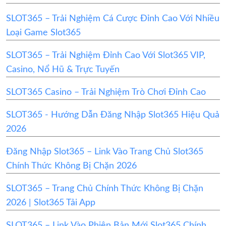
SLOT365 – Trải Nghiệm Cá Cược Đỉnh Cao Với Nhiều
Loại Game Slot365
SLOT365 – Trải Nghiệm Đỉnh Cao Với Slot365 VIP,
Casino, Nổ Hũ & Trực Tuyến
SLOT365 Casino – Trải Nghiệm Trò Chơi Đỉnh Cao
SLOT365 - Hướng Dẫn Đăng Nhập Slot365 Hiệu Quả
2026
Đăng Nhập Slot365 – Link Vào Trang Chủ Slot365
Chính Thức Không Bị Chặn 2026
SLOT365 – Trang Chủ Chính Thức Không Bị Chặn
2026 | Slot365 Tải App
SLOT365 – Link Vào Phiên Bản Mới Slot365 Chính