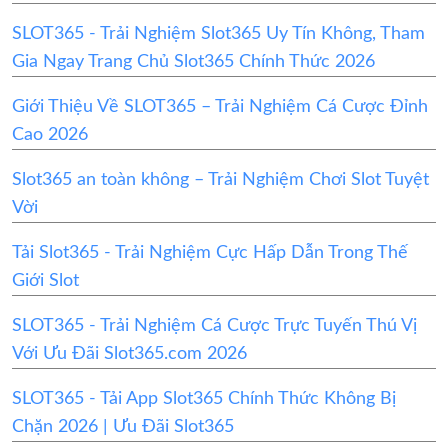
SLOT365 - Trải Nghiệm Slot365 Uy Tín Không, Tham
Gia Ngay Trang Chủ Slot365 Chính Thức 2026
Giới Thiệu Về SLOT365 – Trải Nghiệm Cá Cược Đỉnh
Cao 2026
Slot365 an toàn không – Trải Nghiệm Chơi Slot Tuyệt
Vời
Tải Slot365 - Trải Nghiệm Cực Hấp Dẫn Trong Thế
Giới Slot
SLOT365 - Trải Nghiệm Cá Cược Trực Tuyến Thú Vị
Với Ưu Đãi Slot365.com 2026
SLOT365 - Tải App Slot365 Chính Thức Không Bị
Chặn 2026 | Ưu Đãi Slot365