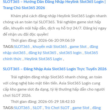
SLOT365 – Hướng Dẫn Đăng Nhập Heylink Slot365 Login |
Trang Chủ Slot365 2026
Khám phá cách đăng nhập Heylink Slot365 Login nhanh
chóng và an toàn tại SLOT365. Trải nghiệm game slot hấp
dẫn, khuyến mãi hấp dẫn, dịch vụ hỗ trợ 24/7. Đăng ký ngay
để nhận ưu đãi độc quyền!
Thời gian đăng: 2026-06-20 09:06:59
TAGS:
SLOT365
,
khuyến mãi Slot365
,
game Slot
,
đăng
nhập slot365
,
đăng ký Slot365
,
slot365 login
,
Slot365
chính thức
,
Heylink Slot365 Login
,
SLOT365 – Đăng Nhập Asia Slot365 Login Trực Tuyến 2026
Trải nghiệm đăng nhập Slot365 nhanh chóng, an toàn
với công nghệ bảo mật tiên tiến. Asia Slot365 Login cung
cấp kho game slot đa dạng, tỷ lệ thưởng hấp dẫn cho người
chơi SLOT 2026.
Thời gian đăng: 2026-05-29 18:42:10
TAGS:
SLOT365
,
SLOT
,
Trò Chơi SLOT
,
game Slot
,
đăng