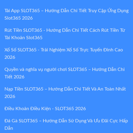
Tải App SLOT365 – Hướng Dẫn Chi Tiết Truy Cập Ứng Dụng
Slot365 2026
Rút Tiền SLOT365 - Hướng Dẫn Chi Tiết Cách Rút Tiền Từ
Tài Khoản Slot365
Xổ Số SLOT365 - Trải Nghiệm Xổ Số Trực Tuyến Đỉnh Cao
2026
Quyền và nghĩa vụ người chơi SLOT365 – Hướng Dẫn Chi
Tiết 2026
Nạp Tiền SLOT365 – Hướng Dẫn Chi Tiết Và An Toàn Nhất
2026
Điều Khoản Điều Kiện - SLOT365 2026
Đá Gà SLOT365 – Hướng Dẫn Sử Dụng Và Ưu Đãi Cực Hấp
Dẫn