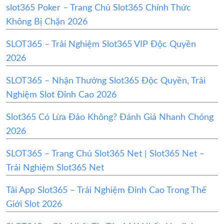
slot365 Poker – Trang Chủ Slot365 Chính Thức
Không Bị Chặn 2026
SLOT365 – Trải Nghiệm Slot365 VIP Độc Quyền
2026
SLOT365 – Nhận Thưởng Slot365 Độc Quyền, Trải
Nghiệm Slot Đỉnh Cao 2026
Slot365 Có Lừa Đảo Không? Đánh Giá Nhanh Chóng
2026
SLOT365 – Trang Chủ Slot365 Net | Slot365 Net –
Trải Nghiệm Slot365 Net
Tải App Slot365 – Trải Nghiệm Đỉnh Cao Trong Thế
Giới Slot 2026