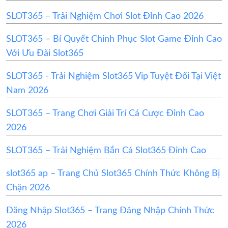
SLOT365 – Trải Nghiệm Chơi Slot Đỉnh Cao 2026
SLOT365 – Bí Quyết Chinh Phục Slot Game Đỉnh Cao
Với Ưu Đãi Slot365
SLOT365 - Trải Nghiệm Slot365 Vip Tuyệt Đối Tại Việt
Nam 2026
SLOT365 – Trang Chơi Giải Trí Cá Cược Đỉnh Cao
2026
SLOT365 – Trải Nghiệm Bắn Cá Slot365 Đỉnh Cao
slot365 ap – Trang Chủ Slot365 Chính Thức Không Bị
Chặn 2026
Đăng Nhập Slot365 – Trang Đăng Nhập Chính Thức
2026