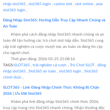
nhập slot365
,
slot365 login
,
casino slot
,
slot online
,
asia
slot365 login
,
Đăng Nhập Slot365: Hướng Dẫn Truy Cập Nhanh Chóng và
An Toàn
Khám phá cách đăng nhập Slot365 nhanh chóng và an
toàn để tận hưởng các trò chơi slot hấp dẫn. Slot365 cung
cấp trải nghiệm cá cược mượt mà, an toàn và đáng tin cậy
cho người chơi.
Thời gian đăng: 2026-05-25 21:08:16
TAGS:
SLOT365
,
trải nghiệm cá cược
,
Trò Chơi SLOT
,
đăng
nhập slot365
,
Slot365 an toàn
,
slot365 login
,
Slot365
chính thức
,
SLOT365 - Link Đăng Nhập Chính Thức Không Bị Chặn
2026 | Ưu Đãi Slot365
Khám phá link đăng nhập Slot365 chính thức 2026,
truy cập trang chủ Slot365 nhanh chóng. Nhận thưởng độc