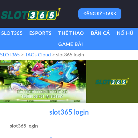
ĐĂNG KÝ +168K
SLOT365
ESPORTS
THỂ THAO
BẮN CÁ
NỔ HŨ
GAME BÀI
SLOT365
>
TAGs Cloud
>
slot365 login
slot365 login
slot365 login