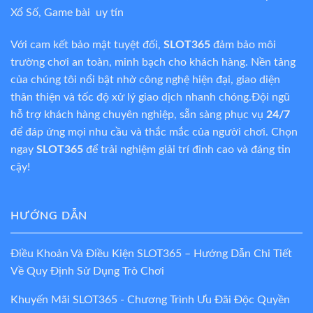
Xổ Số, Game bài uy tín
Với cam kết bảo mật tuyệt đối,
SLOT365
đảm bảo môi
trường chơi an toàn, minh bạch cho khách hàng. Nền tảng
của chúng tôi nổi bật nhờ công nghệ hiện đại, giao diện
thân thiện và tốc độ xử lý giao dịch nhanh chóng.
Đội ngũ
hỗ trợ khách hàng chuyên nghiệp, sẵn sàng phục vụ
24/7
để đáp ứng mọi nhu cầu và thắc mắc của người chơi. Chọn
ngay
SLOT365
để trải nghiệm giải trí đỉnh cao và đáng tin
cậy!
HƯỚNG DẪN
Điều Khoản Và Điều Kiện SLOT365 – Hướng Dẫn Chi Tiết
Về Quy Định Sử Dụng Trò Chơi
Khuyến Mãi SLOT365 - Chương Trình Ưu Đãi Độc Quyền