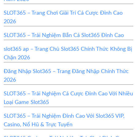
SLOT365 – Trang Chơi Giải Trí Cá Cược Đỉnh Cao
2026
SLOT365 – Trải Nghiệm Bắn Cá Slot365 Đỉnh Cao
slot365 ap – Trang Chủ Slot365 Chính Thức Không Bị
Chặn 2026
Đăng Nhập Slot365 – Trang Đăng Nhập Chính Thức
2026
SLOT365 – Trải Nghiệm Cá Cược Đỉnh Cao Với Nhiều
Loại Game Slot365
SLOT365 – Trải Nghiệm Đỉnh Cao Với Slot365 VIP,
Casino, Nổ Hũ & Trực Tuyến