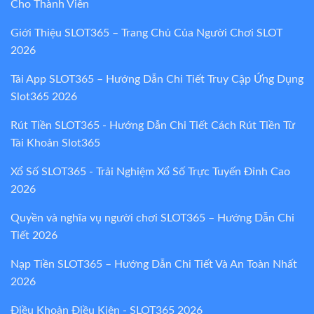
Cho Thành Viên
Giới Thiệu SLOT365 – Trang Chủ Của Người Chơi SLOT
2026
Tải App SLOT365 – Hướng Dẫn Chi Tiết Truy Cập Ứng Dụng
Slot365 2026
Rút Tiền SLOT365 - Hướng Dẫn Chi Tiết Cách Rút Tiền Từ
Tài Khoản Slot365
Xổ Số SLOT365 - Trải Nghiệm Xổ Số Trực Tuyến Đỉnh Cao
2026
Quyền và nghĩa vụ người chơi SLOT365 – Hướng Dẫn Chi
Tiết 2026
Nạp Tiền SLOT365 – Hướng Dẫn Chi Tiết Và An Toàn Nhất
2026
Điều Khoản Điều Kiện - SLOT365 2026