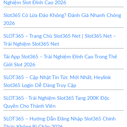
Nghiệm Slot Đỉnh Cao 2026
Slot365 Có Lừa Đảo Không? Đánh Giá Nhanh Chóng
2026
SLOT365 – Trang Chủ Slot365 Net | Slot365 Net –
Trải Nghiệm Slot365 Net
Tải App Slot365 – Trải Nghiệm Đỉnh Cao Trong Thế
Giới Slot 2026
SLOT365 – Cập Nhật Tin Tức Mới Nhất, Heylink
Slot365 Login Dễ Dàng Truy Cập
SLOT365 - Trải Nghiệm Slot365 Tang 200K Độc
Quyền Cho Thành Viên
SLOT365 – Hướng Dẫn Đăng Nhập Slot365 Chính
Thức Không Bị Chặn 2026