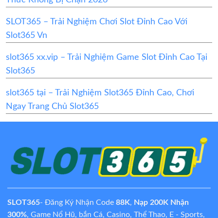
SLOT365 – Trải Nghiệm Chơi Slot Đỉnh Cao Với
Slot365 Vn
slot365 xx.vip – Trải Nghiệm Game Slot Đỉnh Cao Tại
Slot365
slot365 tại – Trải Nghiệm Slot365 Đỉnh Cao, Chơi
Ngay Trang Chủ Slot365
SLOT365
- Đăng Ký Nhận Code
88K
,
Nạp 200K Nhận
300%
, Game Nổ Hũ, bắn Cá, Casino, Thể Thao, E - Sports,