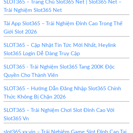
SLOT365 – Trang Chủ Slot365 Net | Slot365 Net –
Trải Nghiệm Slot365 Net
Tải App Slot365 – Trải Nghiệm Đỉnh Cao Trong Thế
Giới Slot 2026
SLOT365 – Cập Nhật Tin Tức Mới Nhất, Heylink
Slot365 Login Dễ Dàng Truy Cập
SLOT365 - Trải Nghiệm Slot365 Tang 200K Độc
Quyền Cho Thành Viên
SLOT365 – Hướng Dẫn Đăng Nhập Slot365 Chính
Thức Không Bị Chặn 2026
SLOT365 – Trải Nghiệm Chơi Slot Đỉnh Cao Với
Slot365 Vn
slot365 xx.vip – Trải Nghiệm Game Slot Đỉnh Cao Tại