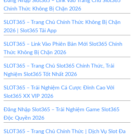
Đăng Nhập Slot365 – Link Vào Trang Chủ Slot365
Chính Thức Không Bị Chặn 2026
SLOT365 – Trang Chủ Chính Thức Không Bị Chặn
2026 | Slot365 Tải App
SLOT365 – Link Vào Phiên Bản Mới Slot365 Chính
Thức Không Bị Chặn 2026
SLOT365 – Trang Chủ Slot365 Chính Thức, Trải
Nghiệm Slot365 Tốt Nhất 2026
SLOT365 – Trải Nghiệm Cá Cược Đỉnh Cao Với
Slot365 XX VIP 2026
Đăng Nhập Slot365 – Trải Nghiệm Game Slot365
Độc Quyền 2026
SLOT365 – Trang Chủ Chính Thức | Dịch Vụ Slot Đa