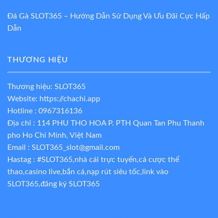
Đá Gà SLOT365 – Hướng Dẫn Sử Dụng Và Ưu Đãi Cực Hấp
Dẫn
THƯƠNG HIỆU
Thương hiệu: SLOT365
Website:
https://chachi.app
Hotline : 0967316136
Địa chỉ : 114 PHU THO HOA P. PTH Quan Tan Phu Thanh
pho Ho Chi Minh, Việt Nam
Email :
SLOT365_slot@gmail.com
Hastag : #SLOT365,nhà cái trực tuyến,cá cược thể
thao,casino live,bắn cá,nạp rút siêu tốc,link vào
SLOT365,đăng ký SLOT365
Copyright 2026 ©
SLOT365
|
Sitemap