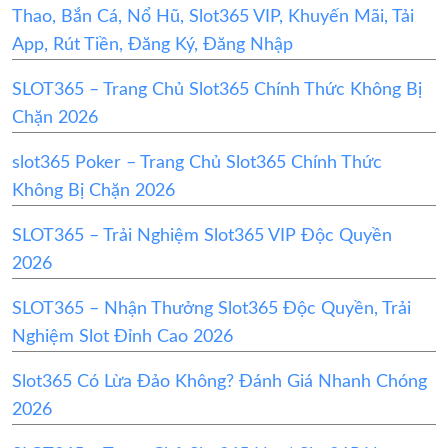
Thao, Bắn Cá, Nổ Hũ, Slot365 VIP, Khuyến Mãi, Tải
App, Rút Tiền, Đăng Ký, Đăng Nhập
SLOT365 – Trang Chủ Slot365 Chính Thức Không Bị
Chặn 2026
slot365 Poker – Trang Chủ Slot365 Chính Thức
Không Bị Chặn 2026
SLOT365 – Trải Nghiệm Slot365 VIP Độc Quyền
2026
SLOT365 – Nhận Thưởng Slot365 Độc Quyền, Trải
Nghiệm Slot Đỉnh Cao 2026
Slot365 Có Lừa Đảo Không? Đánh Giá Nhanh Chóng
2026