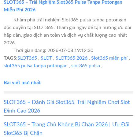
SLOT365 – Trải Nghiệm Slot365 Pulsa Tanpa Potongan
Miễn Phí 2026
Khám phá trải nghiệm Slot365 pulsa tanpa potongan
độc quyền tại SLOT365. Tham gia ngay để tận hưởng ưu đãi
hấp dẫn, giao dịch an toàn và dịch vụ chất lượng cao nhất
2026.
Thời gian đăng: 2026-07-08 19:12:30
TAGS:
SLOT365
,
SLOT
,
SLOT365 2026
,
Slot365 miễn phí
,
slot365 pulsa tanpa potongan
,
slot365 pulsa
,
Bài viết mới nhất
SLOT365 – Đánh Giá Slot365, Trải Nghiệm Chơi Slot
Đỉnh Cao 2026
SLOT365 – Trang Chủ Không Bị Chặn 2026 | Ưu Đãi
Slot365 Bị Chặn