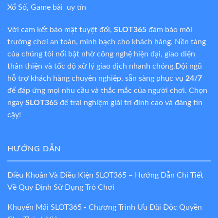
Xổ Số, Game bài uy tín
Với cam kết bảo mật tuyệt đối,
SLOT365
đảm bảo môi
trường chơi an toàn, minh bạch cho khách hàng. Nền tảng
của chúng tôi nổi bật nhờ công nghệ hiện đại, giao diện
thân thiện và tốc độ xử lý giao dịch nhanh chóng.
Đội ngũ
hỗ trợ khách hàng chuyên nghiệp, sẵn sàng phục vụ
24/7
để đáp ứng mọi nhu cầu và thắc mắc của người chơi. Chọn
ngay
SLOT365
để trải nghiệm giải trí đỉnh cao và đáng tin
cậy!
HƯỚNG DẪN
Điều Khoản Và Điều Kiện SLOT365 – Hướng Dẫn Chi Tiết
Về Quy Định Sử Dụng Trò Chơi
Khuyến Mãi SLOT365 - Chương Trình Ưu Đãi Độc Quyền