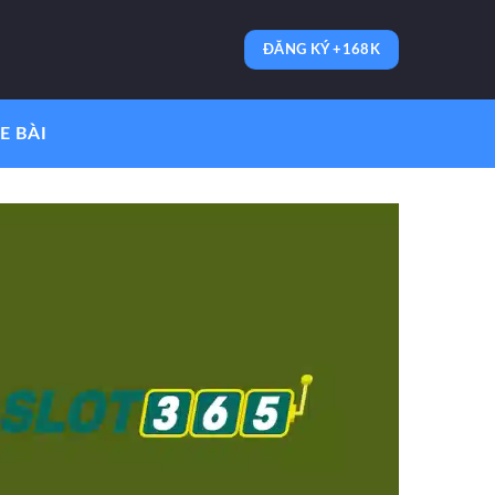
ĐĂNG KÝ +168K
E BÀI