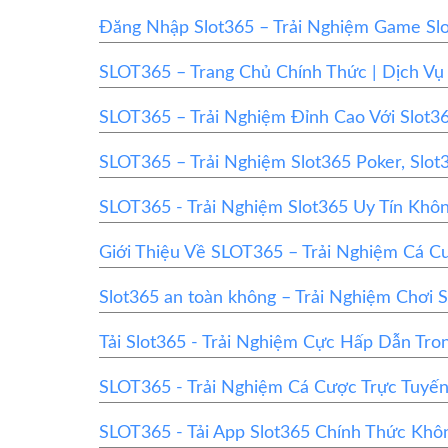
Đăng Nhập Slot365 – Trải Nghiệm Game S
SLOT365 – Trang Chủ Chính Thức | Dịch Vụ
SLOT365 – Trải Nghiệm Đỉnh Cao Với Slot
SLOT365 – Trải Nghiệm Slot365 Poker, Slot
SLOT365 - Trải Nghiệm Slot365 Uy Tín Khô
Giới Thiệu Về SLOT365 – Trải Nghiệm Cá C
Slot365 an toàn không – Trải Nghiệm Chơi S
Tải Slot365 - Trải Nghiệm Cực Hấp Dẫn Tron
SLOT365 - Trải Nghiệm Cá Cược Trực Tuyến
SLOT365 - Tải App Slot365 Chính Thức Khôn