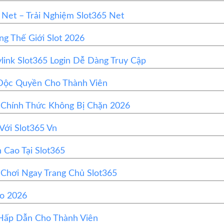
 Net – Trải Nghiệm Slot365 Net
ng Thế Giới Slot 2026
link Slot365 Login Dễ Dàng Truy Cập
 Độc Quyền Cho Thành Viên
Chính Thức Không Bị Chặn 2026
Với Slot365 Vn
h Cao Tại Slot365
, Chơi Ngay Trang Chủ Slot365
ao 2026
Hấp Dẫn Cho Thành Viên