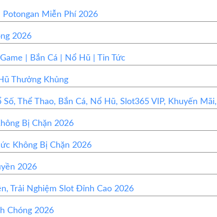
a Potongan Miễn Phí 2026
ông 2026
 Game | Bắn Cá | Nổ Hũ | Tin Tức
 Hũ Thưởng Khủng
Số, Thể Thao, Bắn Cá, Nổ Hũ, Slot365 VIP, Khuyến Mãi, 
Không Bị Chặn 2026
Thức Không Bị Chặn 2026
uyền 2026
, Trải Nghiệm Slot Đỉnh Cao 2026
nh Chóng 2026