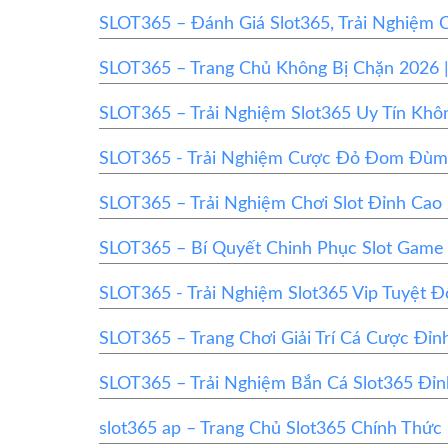
SLOT365 – Đánh Giá Slot365, Trải Nghiệm C
SLOT365 – Trang Chủ Không Bị Chặn 2026 |
SLOT365 – Trải Nghiệm Slot365 Uy Tín Kh
SLOT365 - Trải Nghiệm Cược Đỏ Đom Đùm
SLOT365 – Trải Nghiệm Chơi Slot Đỉnh Cao
SLOT365 – Bí Quyết Chinh Phục Slot Game 
SLOT365 - Trải Nghiệm Slot365 Vip Tuyệt Đ
SLOT365 – Trang Chơi Giải Trí Cá Cược Đỉn
SLOT365 – Trải Nghiệm Bắn Cá Slot365 Đỉ
slot365 ap – Trang Chủ Slot365 Chính Thứ