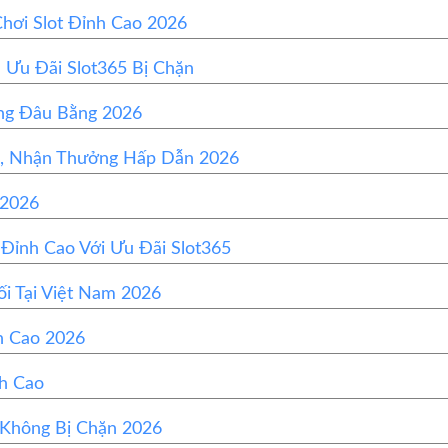
hơi Slot Đỉnh Cao 2026
 Ưu Đãi Slot365 Bị Chặn
ông Đâu Bằng 2026
, Nhận Thưởng Hấp Dẫn 2026
 2026
Đỉnh Cao Với Ưu Đãi Slot365
ối Tại Việt Nam 2026
h Cao 2026
nh Cao
c Không Bị Chặn 2026