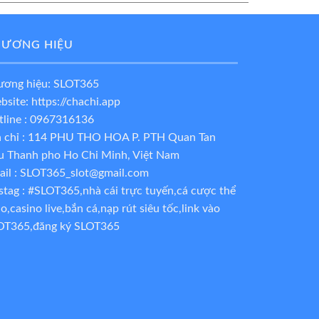
HƯƠNG HIỆU
ương hiệu: SLOT365
bsite:
https://chachi.app
tline : 0967316136
a chỉ : 114 PHU THO HOA P. PTH Quan Tan
u Thanh pho Ho Chi Minh, Việt Nam
il :
SLOT365_slot@gmail.com
stag : #SLOT365,nhà cái trực tuyến,cá cược thể
o,casino live,bắn cá,nạp rút siêu tốc,link vào
OT365,đăng ký SLOT365