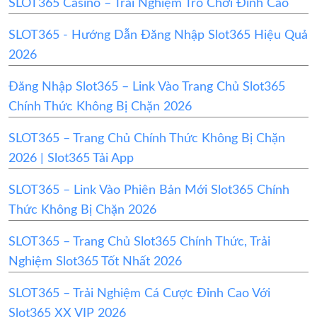
SLOT365 Casino – Trải Nghiệm Trò Chơi Đỉnh Cao
SLOT365 - Hướng Dẫn Đăng Nhập Slot365 Hiệu Quả
2026
Đăng Nhập Slot365 – Link Vào Trang Chủ Slot365
Chính Thức Không Bị Chặn 2026
SLOT365 – Trang Chủ Chính Thức Không Bị Chặn
2026 | Slot365 Tải App
SLOT365 – Link Vào Phiên Bản Mới Slot365 Chính
Thức Không Bị Chặn 2026
SLOT365 – Trang Chủ Slot365 Chính Thức, Trải
Nghiệm Slot365 Tốt Nhất 2026
SLOT365 – Trải Nghiệm Cá Cược Đỉnh Cao Với
Slot365 XX VIP 2026