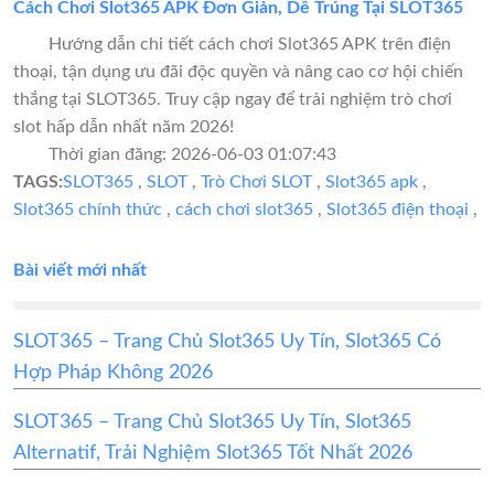
Cách Chơi Slot365 APK Đơn Giản, Dễ Trúng Tại SLOT365
Hướng dẫn chi tiết cách chơi Slot365 APK trên điện
thoại, tận dụng ưu đãi độc quyền và nâng cao cơ hội chiến
thắng tại SLOT365. Truy cập ngay để trải nghiệm trò chơi
slot hấp dẫn nhất năm 2026!
Thời gian đăng: 2026-06-03 01:07:43
TAGS:
SLOT365
,
SLOT
,
Trò Chơi SLOT
,
Slot365 apk
,
Slot365 chính thức
,
cách chơi slot365
,
Slot365 điện thoại
,
Bài viết mới nhất
SLOT365 – Trang Chủ Slot365 Uy Tín, Slot365 Có
Hợp Pháp Không 2026
SLOT365 – Trang Chủ Slot365 Uy Tín, Slot365
Alternatif, Trải Nghiệm Slot365 Tốt Nhất 2026