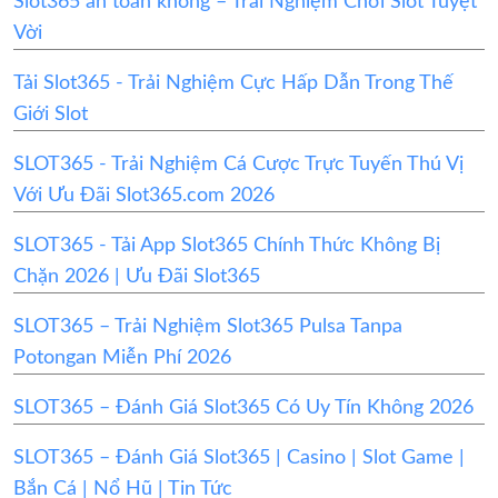
Slot365 an toàn không – Trải Nghiệm Chơi Slot Tuyệt
Vời
Tải Slot365 - Trải Nghiệm Cực Hấp Dẫn Trong Thế
Giới Slot
SLOT365 - Trải Nghiệm Cá Cược Trực Tuyến Thú Vị
Với Ưu Đãi Slot365.com 2026
SLOT365 - Tải App Slot365 Chính Thức Không Bị
Chặn 2026 | Ưu Đãi Slot365
SLOT365 – Trải Nghiệm Slot365 Pulsa Tanpa
Potongan Miễn Phí 2026
SLOT365 – Đánh Giá Slot365 Có Uy Tín Không 2026
SLOT365 – Đánh Giá Slot365 | Casino | Slot Game |
Bắn Cá | Nổ Hũ | Tin Tức