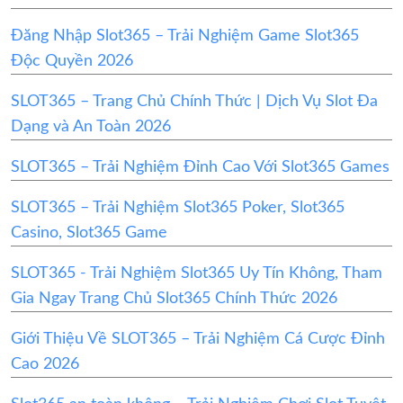
Đăng Nhập Slot365 – Trải Nghiệm Game Slot365
Độc Quyền 2026
SLOT365 – Trang Chủ Chính Thức | Dịch Vụ Slot Đa
Dạng và An Toàn 2026
SLOT365 – Trải Nghiệm Đỉnh Cao Với Slot365 Games
SLOT365 – Trải Nghiệm Slot365 Poker, Slot365
Casino, Slot365 Game
SLOT365 - Trải Nghiệm Slot365 Uy Tín Không, Tham
Gia Ngay Trang Chủ Slot365 Chính Thức 2026
Giới Thiệu Về SLOT365 – Trải Nghiệm Cá Cược Đỉnh
Cao 2026