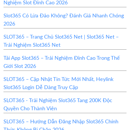
Nghiệm Slot Đỉnh Cao 2026
Slot365 Có Lừa Đảo Không? Đánh Giá Nhanh Chóng
2026
SLOT365 – Trang Chủ Slot365 Net | Slot365 Net –
Trải Nghiệm Slot365 Net
Tải App Slot365 – Trải Nghiệm Đỉnh Cao Trong Thế
Giới Slot 2026
SLOT365 – Cập Nhật Tin Tức Mới Nhất, Heylink
Slot365 Login Dễ Dàng Truy Cập
SLOT365 - Trải Nghiệm Slot365 Tang 200K Độc
Quyền Cho Thành Viên
SLOT365 – Hướng Dẫn Đăng Nhập Slot365 Chính
Thức Không Bị Chặn 2026