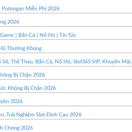
a Potongan Miễn Phí 2026
ông 2026
 Game | Bắn Cá | Nổ Hũ | Tin Tức
 Hũ Thưởng Khủng
Số, Thể Thao, Bắn Cá, Nổ Hũ, Slot365 VIP, Khuyến Mãi, 
Không Bị Chặn 2026
Thức Không Bị Chặn 2026
uyền 2026
, Trải Nghiệm Slot Đỉnh Cao 2026
nh Chóng 2026