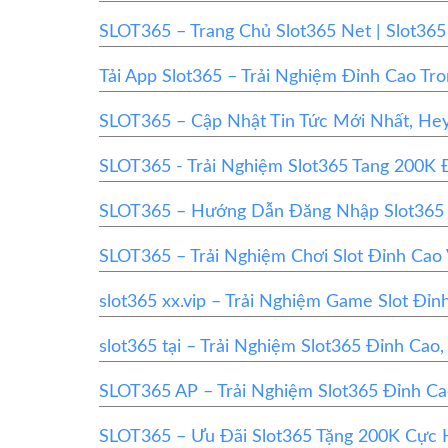
SLOT365 – Trang Chủ Slot365 Net | Slot365
Tải App Slot365 – Trải Nghiệm Đỉnh Cao Tro
SLOT365 – Cập Nhật Tin Tức Mới Nhất, Hey
SLOT365 - Trải Nghiệm Slot365 Tang 200K
SLOT365 – Hướng Dẫn Đăng Nhập Slot365 
SLOT365 – Trải Nghiệm Chơi Slot Đỉnh Cao 
slot365 xx.vip – Trải Nghiệm Game Slot Đỉn
slot365 tại – Trải Nghiệm Slot365 Đỉnh Cao
SLOT365 AP – Trải Nghiệm Slot365 Đỉnh C
SLOT365 – Ưu Đãi Slot365 Tặng 200K Cực 