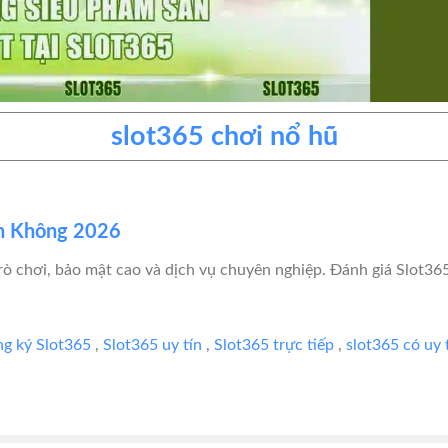
slot365 chơi nổ hũ
ín Không 2026
trò chơi, bảo mật cao và dịch vụ chuyên nghiệp. Đánh giá Slot3
ng ký Slot365
,
Slot365 uy tín
,
Slot365 trực tiếp
,
slot365 có uy 