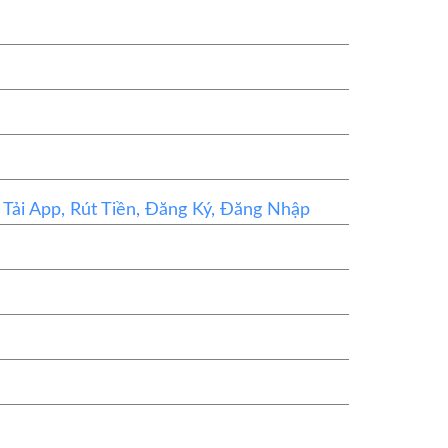
Tải App, Rút Tiền, Đăng Ký, Đăng Nhập