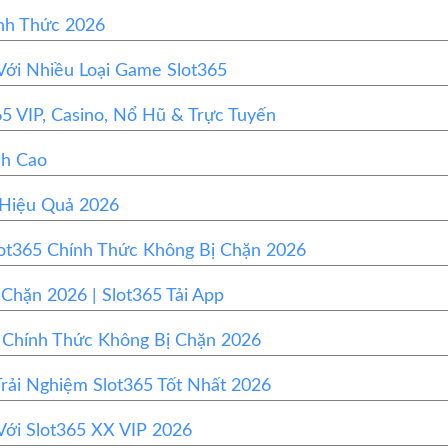
nh Thức 2026
Với Nhiều Loại Game Slot365
5 VIP, Casino, Nổ Hũ & Trực Tuyến
nh Cao
Hiệu Quả 2026
lot365 Chính Thức Không Bị Chặn 2026
Chặn 2026 | Slot365 Tải App
 Chính Thức Không Bị Chặn 2026
rải Nghiệm Slot365 Tốt Nhất 2026
Với Slot365 XX VIP 2026