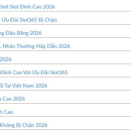
hơi Slot Đỉnh Cao 2026
 Ưu Đãi Slot365 Bị Chặn
ông Đâu Bằng 2026
, Nhận Thưởng Hấp Dẫn 2026
 2026
Đỉnh Cao Với Ưu Đãi Slot365
ối Tại Việt Nam 2026
h Cao 2026
nh Cao
c Không Bị Chặn 2026