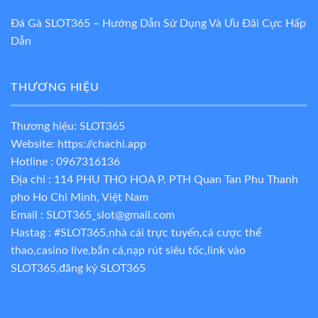
Đá Gà SLOT365 – Hướng Dẫn Sử Dụng Và Ưu Đãi Cực Hấp
Dẫn
THƯƠNG HIỆU
Thương hiệu: SLOT365
Website:
https://chachi.app
Hotline : 0967316136
Địa chỉ : 114 PHU THO HOA P. PTH Quan Tan Phu Thanh
pho Ho Chi Minh, Việt Nam
Email :
SLOT365_slot@gmail.com
Hastag : #SLOT365,nhà cái trực tuyến,cá cược thể
thao,casino live,bắn cá,nạp rút siêu tốc,link vào
SLOT365,đăng ký SLOT365
Copyright 2026 ©
SLOT365
|
Sitemap