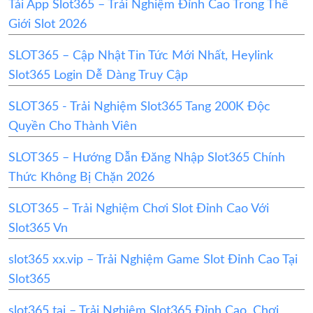
Tải App Slot365 – Trải Nghiệm Đỉnh Cao Trong Thế
Giới Slot 2026
SLOT365 – Cập Nhật Tin Tức Mới Nhất, Heylink
Slot365 Login Dễ Dàng Truy Cập
SLOT365 - Trải Nghiệm Slot365 Tang 200K Độc
Quyền Cho Thành Viên
SLOT365 – Hướng Dẫn Đăng Nhập Slot365 Chính
Thức Không Bị Chặn 2026
SLOT365 – Trải Nghiệm Chơi Slot Đỉnh Cao Với
Slot365 Vn
slot365 xx.vip – Trải Nghiệm Game Slot Đỉnh Cao Tại
Slot365
slot365 tại – Trải Nghiệm Slot365 Đỉnh Cao, Chơi