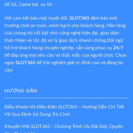
Xổ Số, Game bài uy tín
Với cam kết bảo mật tuyệt đối,
SLOT365
đảm bảo môi
trường chơi an toàn, minh bạch cho khách hàng. Nền tảng
của chúng tôi nổi bật nhờ công nghệ hiện đại, giao diện
thân thiện và tốc độ xử lý giao dịch nhanh chóng.
Đội ngũ
hỗ trợ khách hàng chuyên nghiệp, sẵn sàng phục vụ
24/7
để đáp ứng mọi nhu cầu và thắc mắc của người chơi. Chọn
ngay
SLOT365
để trải nghiệm giải trí đỉnh cao và đáng tin
cậy!
HƯỚNG DẪN
Điều Khoản Và Điều Kiện SLOT365 – Hướng Dẫn Chi Tiết
Về Quy Định Sử Dụng Trò Chơi
Khuyến Mãi SLOT365 - Chương Trình Ưu Đãi Độc Quyền