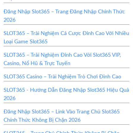
Đăng Nhập Slot365 – Trang Đăng Nhập Chính Thức
2026
SLOT365 – Trải Nghiệm Cá Cược Đỉnh Cao Với Nhiều
Loại Game Slot365
SLOT365 – Trải Nghiệm Đỉnh Cao Với Slot365 VIP,
Casino, Nổ Hũ & Trực Tuyến
SLOT365 Casino – Trải Nghiệm Trò Chơi Đỉnh Cao
SLOT365 - Hướng Dẫn Đăng Nhập Slot365 Hiệu Quả
2026
Đăng Nhập Slot365 – Link Vào Trang Chủ Slot365
Chính Thức Không Bị Chặn 2026