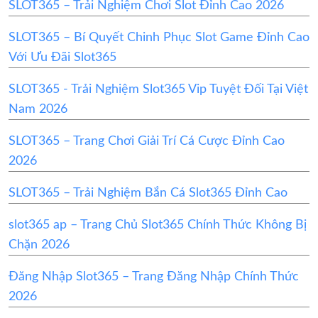
SLOT365 – Trải Nghiệm Chơi Slot Đỉnh Cao 2026
SLOT365 – Bí Quyết Chinh Phục Slot Game Đỉnh Cao
Với Ưu Đãi Slot365
SLOT365 - Trải Nghiệm Slot365 Vip Tuyệt Đối Tại Việt
Nam 2026
SLOT365 – Trang Chơi Giải Trí Cá Cược Đỉnh Cao
2026
SLOT365 – Trải Nghiệm Bắn Cá Slot365 Đỉnh Cao
slot365 ap – Trang Chủ Slot365 Chính Thức Không Bị
Chặn 2026
Đăng Nhập Slot365 – Trang Đăng Nhập Chính Thức
2026