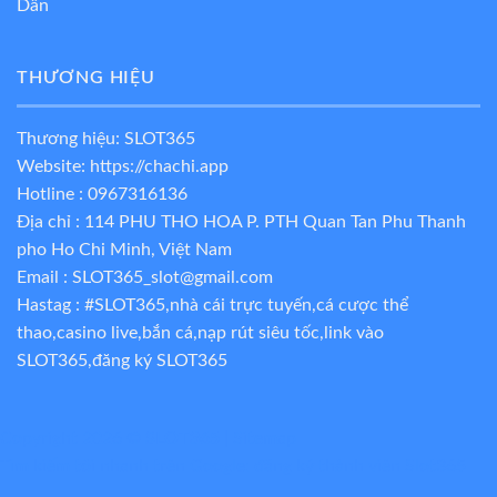
Dẫn
THƯƠNG HIỆU
Thương hiệu: SLOT365
Website:
https://chachi.app
Hotline : 0967316136
Địa chỉ : 114 PHU THO HOA P. PTH Quan Tan Phu Thanh
pho Ho Chi Minh, Việt Nam
Email :
SLOT365_slot@gmail.com
Hastag : #SLOT365,nhà cái trực tuyến,cá cược thể
thao,casino live,bắn cá,nạp rút siêu tốc,link vào
SLOT365,đăng ký SLOT365
Copyright 2026 ©
SLOT365
|
Sitemap
Tìm kiếm tôi nhanh trên Google: đăng ký thành viên Slot365