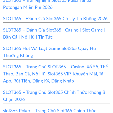
SLOT365 – Trải Nghiệm Slot365 Pulsa Tanpa
Potongan Miễn Phí 2026
SLOT365 – Đánh Giá Slot365 Có Uy Tín Không 2026
SLOT365 – Đánh Giá Slot365 | Casino | Slot Game |
Bắn Cá | Nổ Hũ | Tin Tức
SLOT365 Hot Với Loạt Game Slot365 Quay Hũ
Thưởng Khủng
SLOT365 – Trang Chủ SLOT365 – Casino, Xổ Số, Thể
Thao, Bắn Cá, Nổ Hũ, Slot365 VIP, Khuyến Mãi, Tải
App, Rút Tiền, Đăng Ký, Đăng Nhập
SLOT365 – Trang Chủ Slot365 Chính Thức Không Bị
Chặn 2026
slot365 Poker – Trang Chủ Slot365 Chính Thức