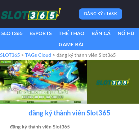
ĐĂNG KÝ +168K
SLOT365
ESPORTS
THỂ THAO
BẮN CÁ
NỔ HŨ
GAME BÀI
SLOT365
>
TAGs Cloud
>
đăng ký thành viên Slot365
đăng ký thành viên Slot365
đăng ký thành viên Slot365