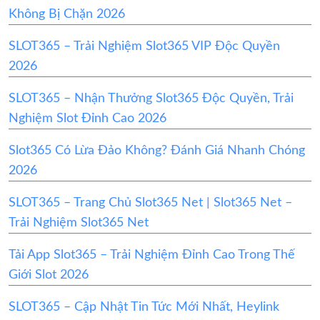
Không Bị Chặn 2026
SLOT365 – Trải Nghiệm Slot365 VIP Độc Quyền
2026
SLOT365 – Nhận Thưởng Slot365 Độc Quyền, Trải
Nghiệm Slot Đỉnh Cao 2026
Slot365 Có Lừa Đảo Không? Đánh Giá Nhanh Chóng
2026
SLOT365 – Trang Chủ Slot365 Net | Slot365 Net –
Trải Nghiệm Slot365 Net
Tải App Slot365 – Trải Nghiệm Đỉnh Cao Trong Thế
Giới Slot 2026
SLOT365 – Cập Nhật Tin Tức Mới Nhất, Heylink