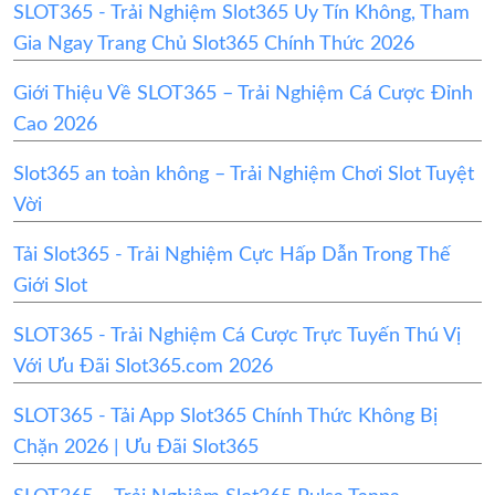
SLOT365 - Trải Nghiệm Slot365 Uy Tín Không, Tham
Gia Ngay Trang Chủ Slot365 Chính Thức 2026
Giới Thiệu Về SLOT365 – Trải Nghiệm Cá Cược Đỉnh
Cao 2026
Slot365 an toàn không – Trải Nghiệm Chơi Slot Tuyệt
Vời
Tải Slot365 - Trải Nghiệm Cực Hấp Dẫn Trong Thế
Giới Slot
SLOT365 - Trải Nghiệm Cá Cược Trực Tuyến Thú Vị
Với Ưu Đãi Slot365.com 2026
SLOT365 - Tải App Slot365 Chính Thức Không Bị
Chặn 2026 | Ưu Đãi Slot365